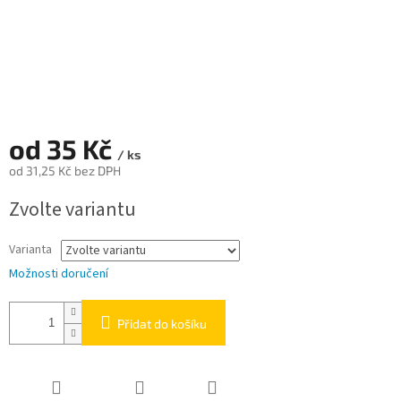
od
35 Kč
/ ks
od
31,25 Kč
bez DPH
Měrná
Zvolte variantu
cena:
Varianta
Možnosti doručení
Přidat do košíku