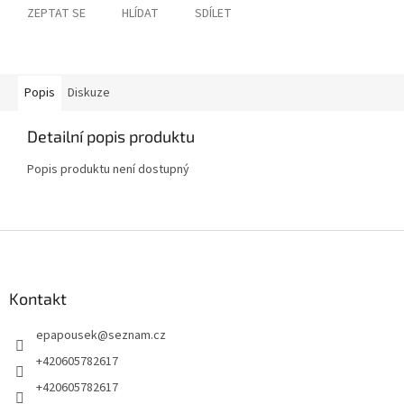
ZEPTAT SE
HLÍDAT
SDÍLET
Popis
Diskuze
Detailní popis produktu
Popis produktu není dostupný
Z
á
p
a
Kontakt
t
epapousek
@
seznam.cz
í
+420605782617
+420605782617