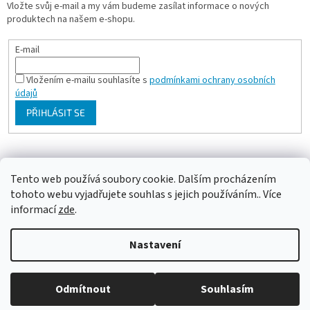
Vložte svůj e-mail a my vám budeme zasílat informace o nových
produktech na našem e-shopu.
E-mail
Vložením e-mailu souhlasíte s
podmínkami ochrany osobních
údajů
PŘIHLÁSIT SE
Milan Bartl chovatelské stránky
Tento web používá soubory cookie. Dalším procházením
tohoto webu vyjadřujete souhlas s jejich používáním.. Více
informací
zde
.
Vytvořil Shoptet
Nastavení
Copyright 2026
ePapousek.cz
. Všechna práva vyhrazena.
Upravit
Odmítnout
Souhlasím
nastavení cookies