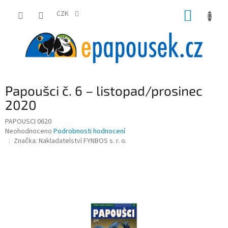
Přejít
NÁKUP
na
CZK
obsah
KOŠÍK
Papoušci č. 6 – listopad/prosinec
2020
PAPOUSCI 0620
Průměrné
Neohodnoceno
Podrobnosti hodnocení
hodnocení
Značka:
Nakladatelství FYNBOS s. r. o.
produktu
je
0,0
z
5
hvězdiček.