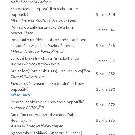
Rafael Zamora Padrón
550 otázek a odpovědí pro chovatele
papoušků
Strana 344
MVDr. Helena Vaidlová, Antonín Vaidl
Pohled do zákulisí značky Vetafarm
Strana 346
Martin Zloch
Povídání o umělém a přirozeném odchovu
kakaduů havraních s Pavlou Říhovou
Strana 348
Milena Vaňková, Pavla Říhová
Loriové biakští v chovu Patricka Hunda
Strana 356
Alena Winner, Patrick Hund
Ara zelený (Ara ambiguus) – souboj o vajíčka
Strana 362
Tomáš Zabystrzan
Pivovarské kvasnice jako doplněk stravy
papoušků
Strana 370
Milan Bartl
Vánoční nabídka pro chovatele papoušků
Strana 372
redakce PAPOUŠCI
Amazónci červenozobí v chovu Ralfa
Neumeyera
Strana 375
Alena Winner, Ralf Neumeyer
Agapornis růžohlavý (Agapornis lilianae)