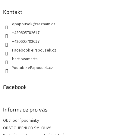
p
a
Kontakt
t
epapousek
@
seznam.cz
í
+420605782617
+420605782617
Facebook ePapousek.cz
bartlovamarta
Youtube ePapousek.cz
Facebook
Informace pro vás
Obchodní podmínky
ODSTOUPENÍ OD SMLOUVY