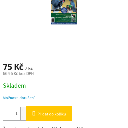
75 Kč
/ ks
66,96 Kč bez DPH
Měrná
Skladem
cena:
Možnosti doručení
Přidat do košíku