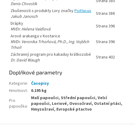
Strana 380
Denis Chvostík
Zkušenosti s produkty Lory značky
Psittacus
Strana 386
Jakub Janosch
Drápky
Strana 396
MVDr. Helena Vaidlová
Arové arakanga v Kostarice
MVDr. Veronika Trhoňová, Ph.D., Ing. Vojtěch
Strana 396
Trhoň
Záchranný program pro kakaduy krátkozobé
Strana 402
Dr. David Waugh
Doplňkové parametry
Kategorie
:
Časopisy
Hmotnost
:
0.195 kg
Malí papoušci, Střední papoušci, Velcí
Pro
papoušci, Loriové, Ovocožraví, Ostatní ptáci,
papouška
:
Hmyzožraví, Evropské ptactvo
Z
á