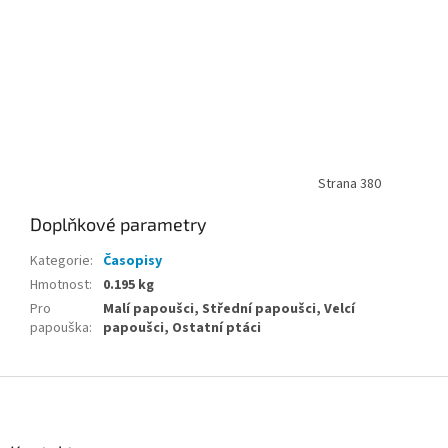
Strana 380
Doplňkové parametry
Kategorie
:
Časopisy
Hmotnost
:
0.195 kg
Pro
Malí papoušci, Střední papoušci, Velcí
papouška
:
papoušci, Ostatní ptáci
Z
á
p