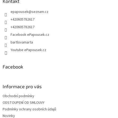
a
Kontakt
t
epapousek
@
seznam.cz
í
+420605782617
+420605782617
Facebook ePapousek.cz
bartlovamarta
Youtube ePapousek.cz
Facebook
Informace pro vás
Obchodní podmínky
ODSTOUPENÍ OD SMLOUVY
Podmínky ochrany osobních údajů
Novinky