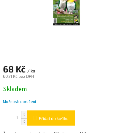
68 Kč
/ ks
60,71 Kč bez DPH
Měrná
Skladem
cena:
Možnosti doručení
Přidat do košíku