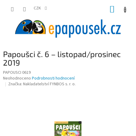
Přejít
NÁKUP
na
CZK
obsah
KOŠÍK
Papoušci č. 6 – listopad/prosinec
2019
PAPOUSCI 0619
Průměrné
Neohodnoceno
Podrobnosti hodnocení
hodnocení
Značka:
Nakladatelství FYNBOS s. r. o.
produktu
je
0,0
z
5
hvězdiček.