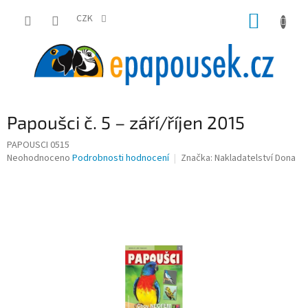
Přejít
NÁKUP
na
CZK
obsah
KOŠÍK
Papoušci č. 5 – září/říjen 2015
PAPOUSCI 0515
Průměrné
Neohodnoceno
Podrobnosti hodnocení
Značka:
Nakladatelství Dona
hodnocení
produktu
je
0,0
z
5
hvězdiček.