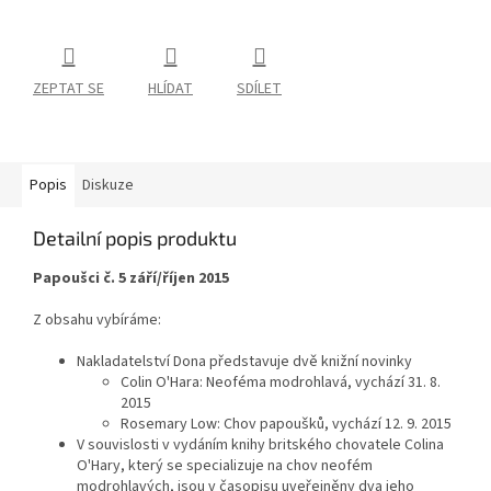
ZEPTAT SE
HLÍDAT
SDÍLET
Popis
Diskuze
Detailní popis produktu
Papoušci č. 5 září/říjen 2015
Z obsahu vybíráme:
Nakladatelství Dona představuje dvě knižní novinky
Colin O'Hara: Neoféma modrohlavá, vychází 31. 8.
2015
Rosemary Low: Chov papoušků, vychází 12. 9. 2015
V souvislosti v vydáním knihy britského chovatele Colina
O'Hary, který se specializuje na chov neofém
modrohlavých, jsou v časopisu uveřejněny dva jeho