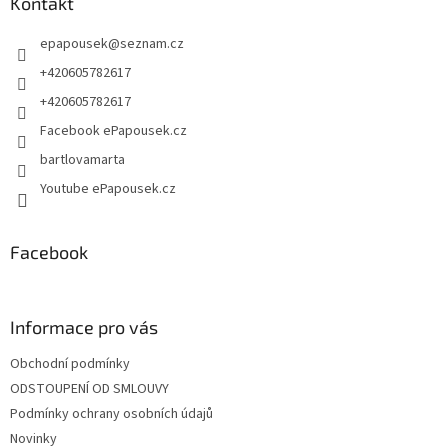
a
Kontakt
t
epapousek
@
seznam.cz
í
+420605782617
+420605782617
Facebook ePapousek.cz
bartlovamarta
Youtube ePapousek.cz
Facebook
Informace pro vás
Obchodní podmínky
ODSTOUPENÍ OD SMLOUVY
Podmínky ochrany osobních údajů
Novinky