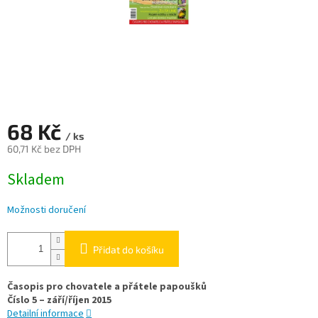
68 Kč
/ ks
60,71 Kč bez DPH
Měrná
Skladem
cena:
Možnosti doručení
Přidat do košíku
Časopis pro chovatele a přátele papoušků
Číslo 5 – září/říjen 2015
Detailní informace