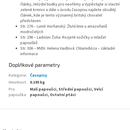
články, Hnízdní budky pro neofémy a Vypěstujte si vlastní
zelené krmivo a dále v úvodu časopisu najdete obsáhlý
článek, kde je tento významný britský chovatel
představen.
Str. 276 – Lumír Horňanský: Žlutá linie u amazoňanů
modročelých
Str. 298 – Ladislav Žoha: Rozjeté nožičky u mláďat
papoušků
Str. 306 – MVDr. Helena Vaidlová: Chlamidióza – základní
informace
Doplňkové parametry
Kategorie
:
Časopisy
Hmotnost
:
0.195 kg
Pro
Malí papoušci, Střední papoušci, Velcí
papouška
:
papoušci, Ostatní ptáci
Z
á
p