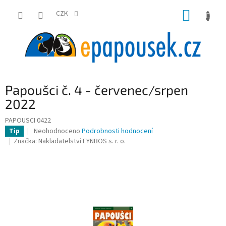
Přejít
NÁKUP
na
CZK
obsah
KOŠÍK
Papoušci č. 4 - červenec/srpen
2022
PAPOUSCI 0422
Průměrné
Neohodnoceno
Podrobnosti hodnocení
Tip
hodnocení
Značka:
Nakladatelství FYNBOS s. r. o.
produktu
je
0,0
z
5
hvězdiček.