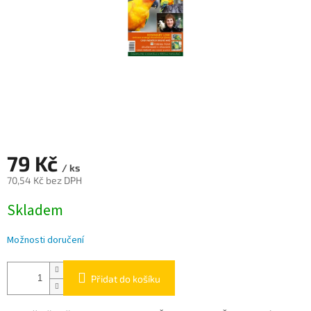
79 Kč
/ ks
70,54 Kč bez DPH
Měrná
Skladem
cena:
Možnosti doručení
Přidat do košíku