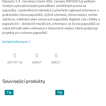
Papoušci č.4 - červenec/srpen 2022.
Časopis PAPOUŠCI je jediným
českým specializovaným periodike
m
zaměřeným pouze na
papoušky.
V jednotlivých rubrikách si přečtete zajímavé informace o
praktickém chovu papoušků, výživě a krmení, chovu mutací, ručním
odchovu, voliérách nebo nemocech papoušků. Najdete zde i články o
papoušcích – domácích mazlíčcích, informace ze života papoušků ve
volné přírodě nebo reference
o činnostech nadací, které podporují
projekty pro ochranu papoušků
.
Detailní informace
ZEPTAT SE
HLÍDAT
SDÍLET
Související produkty
Tip
Tip