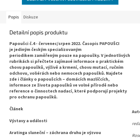
Popis
Diskuze
Detailní popis produktu
Papoušci č.4 - červenec/srpen 2022.
Časopis PAPOUŠCI
je jediným českým specializovaným
periodike
m
zaměřeným pouze na papoušky.
V jednotlivých
rubrikách si přečtete zajímavé informace o praktickém
chovu papoušků, výživě a krmení, chovu mutací, ručním
odchovu, voliérách nebo nemocech papoušků. Najdete
zde i články o papoušcích – domácích mazlíčcích,
informace ze života papoušků ve volné přírodě nebo
reference
o činnostech nadací, které podporují projekty
pro ochranu papoušků
.
Článek
Aut
Výstavy a události
red
Aratinga sluneční – záchrana druhu je výzvou
Ros