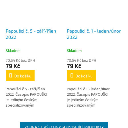
Papoušci č. 5 - září/říjen
Papoušci č. 1 - leden/únor
2022
2022
Skladem
Skladem
70,54 Kč bez DPH
70,54 Kč bez DPH
79 Kč
79 Kč
Do košíku
Do košíku
Papoušci č.5 - září/říjen
Papoušci č.1 - leden/únor
2022. Časopis PAPOUŠCI
2022. Časopis PAPOUŠCI
je jediným českým
je jediným českým
specializovaným
specializovaným
periodikem zaměřeným pouze
periodikem zaměřeným pouze
na papoušky. V jednotlivých
na papoušky. V jednotlivých
rubrikách si...
rubrikách si...
ZOBRAZIT VŠECHNY SOUVISEJÍCÍ PRODUKTY