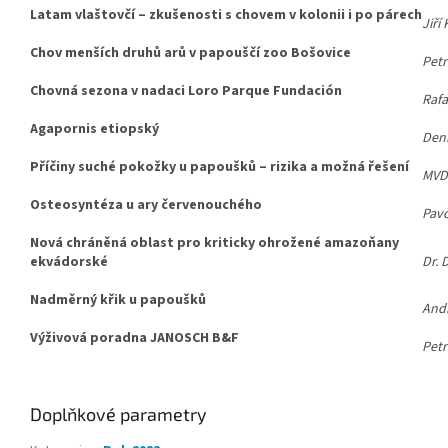
Latam vlaštovčí – zkušenosti s chovem v kolonii i po párech
Jiří
Chov menších druhů arů v papouščí zoo Bošovice
Petr
Chovná sezona v nadaci Loro Parque Fundación
Raf
Agapornis etiopský
Deni
Příčiny suché pokožky u papoušků – rizika a možná řešení
MVDr
Osteosyntéza u ary červenouchého
Pavo
Nová chráněná oblast pro kriticky ohrožené amazoňany
ekvádorské
Dr. 
Nadměrný křik u papoušků
And
Výživová poradna JANOSCH B&F
Petr
Doplňkové parametry