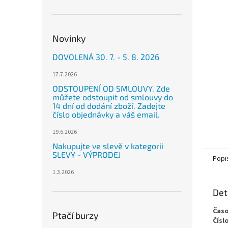
n
e
l
Novinky
DOVOLENÁ 30. 7. - 5. 8. 2026
17.7.2026
ODSTOUPENÍ OD SMLOUVY. Zde
můžete odstoupit od smlouvy do
14 dní od dodání zboží. Zadejte
číslo objednávky a váš email.
19.6.2026
Nakupujte ve slevě v kategorii
SLEVY - VÝPRODEJ
Popi
1.3.2026
Det
Časo
Ptačí burzy
Čísl