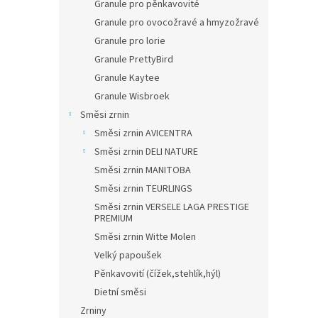
Granule pro pěnkavovité
Granule pro ovocožravé a hmyzožravé
Granule pro lorie
Granule PrettyBird
Granule Kaytee
Granule Wisbroek
Směsi zrnin
Směsi zrnin AVICENTRA
Směsi zrnin DELI NATURE
Směsi zrnin MANITOBA
Směsi zrnin TEURLINGS
Směsi zrnin VERSELE LAGA PRESTIGE
PREMIUM
Směsi zrnin Witte Molen
Velký papoušek
Pěnkavovití (čížek,stehlík,hýl)
Dietní směsi
Zrniny