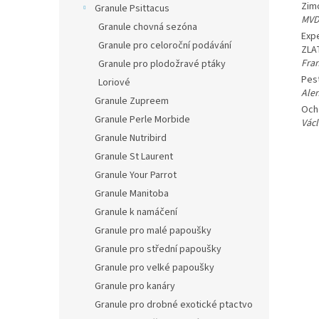
Zim
Granule Psittacus
MVD
Granule chovná sezóna
Exp
Granule pro celoroční podávání
ZLAT
Fran
Granule pro plodožravé ptáky
Pes
Loriové
Ale
Granule Zupreem
Och
Granule Perle Morbide
Václ
Granule Nutribird
Granule St Laurent
Granule Your Parrot
Granule Manitoba
Granule k namáčení
Granule pro malé papoušky
Granule pro střední papoušky
Granule pro velké papoušky
Granule pro kanáry
Granule pro drobné exotické ptactvo