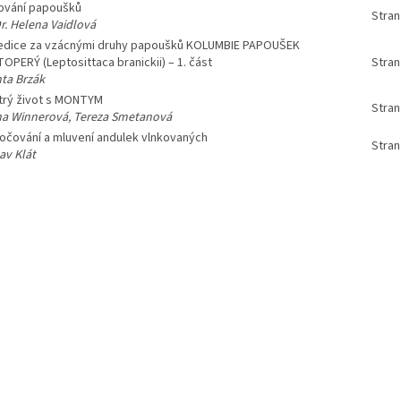
ování papoušků
Stran
r. Helena Vaidlová
edice za vzácnými druhy papoušků KOLUMBIE PAPOUŠEK
OPERÝ (Leptosittaca branickii) – 1. část
Stran
ta Brzák
trý život s MONTYM
Stran
na Winnerová, Tereza Smetanová
očování a mluvení andulek vlnkovaných
Stran
av Klát