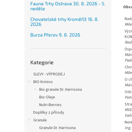
Fauna Trhy Ostrava 30. 8. 2026 - 5.
Obs
neděle
Nad
Chovatelské trhy Kroměříž 16. 8.
2026
Mil
Výz
Burza Přerov 9. 8. 2026
KON
Red
Úsp
Márc
Přeskočit
Pad
Kategorie
kategorie
Cho
Mil
SLEVY - VÝPRODEJ
O c
BIO Krmivo
Már
Bio granule Dr. Harrisona
Odc
Bio Oleje
Pet
Stra
Nutri-Berries
MVDr
Doplňky z přírody
Vaň
Granule
Není
Granule Dr. Harrisona
Ing