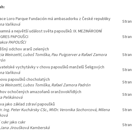
ah:
ace Loro Parque Fundación má ambasadorku z České republiky
Stran
ena Vaňková
namná a největší událost světa papoušků: IX. MEZINÁRODNÍ
GRES PAPOUŠCI
Stran
akce PAPOUŠCI
ěšný odchov ararů zelených
ia Weinzettl, Luboš Tomiška, Pau Puigcerver a Rafael Zamora
Stran
rón
vatelské vychytávky v chovu papoušků manželů Šeligových
Stran
ena Vaňková
hovu papoušků chocholatých
Stran
cia Weinzettl, Lubos Tomiška, Rafael Zamora Padrón
hov ochočených amazoňanů oranžovokřídlých
Stran
ra Pelikánová
va jako základ zdraví papoušků
. Ing. Peter Kuchársky CSc., MVDr. Veronika Sochorcová, Milena
Stran
ková
 cukr jako cukr
Stran
. Jana Jiroušková Kamberská