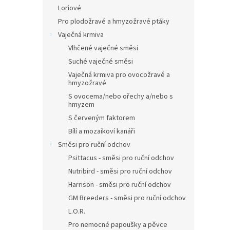
Loriové
Pro plodožravé a hmyzožravé ptáky
Vaječná krmiva
Vlhčené vaječné směsi
Suché vaječné směsi
Vaječná krmiva pro ovocožravé a
hmyzožravé
S ovocema/nebo ořechy a/nebo s
hmyzem
S červeným faktorem
Bílí a mozaikoví kanáři
Směsi pro ruční odchov
Psittacus - směsi pro ruční odchov
Nutribird - směsi pro ruční odchov
Harrison - směsi pro ruční odchov
GM Breeders - směsi pro ruční odchov
L.O.R.
Pro nemocné papoušky a pěvce