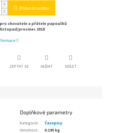
Přidat do košíku
pro chovatele a přátele papoušků
– listopad/prosinec 2018
informace
ZEPTAT SE
HLÍDAT
SDÍLET
Doplňkové parametry
Kategorie
:
Časopisy
Hmotnost
:
0.195 kg