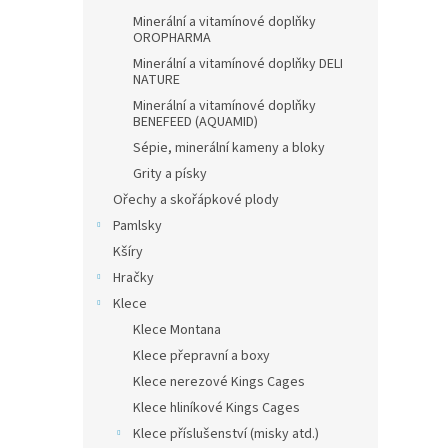
Minerální a vitamínové doplňky
OROPHARMA
Minerální a vitamínové doplňky DELI
NATURE
Minerální a vitamínové doplňky
BENEFEED (AQUAMID)
Sépie, minerální kameny a bloky
Grity a písky
Ořechy a skořápkové plody
Pamlsky
Kšíry
Hračky
Klece
Klece Montana
Klece přepravní a boxy
Klece nerezové Kings Cages
Klece hliníkové Kings Cages
Klece příslušenství (misky atd.)