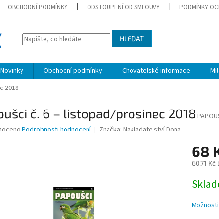
OBCHODNÍ PODMÍNKY
ODSTOUPENÍ OD SMLOUVY
PODMÍNKY OC
HLEDAT
Novinky
Obchodní podmínky
Chovatelské informace
Mi
ec 2018
ušci č. 6 – listopad/prosinec 2018
PAPOUS
né
noceno
Podrobnosti hodnocení
Značka:
Nakladatelství Dona
ní
68 
u
60,71 Kč
Měrná
Skla
cena:
ek.
Možnosti