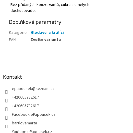
Bez přidaných konzervantů, cukru a umělých
dochucovadel.
Doplňkové parametry
Kategorie
:
Hlodavci a králíci
EAN
:
Zvolte variantu
Z
á
p
a
Kontakt
t
epapousek
@
seznam.cz
í
+420605782617
+420605782617
Facebook ePapousek.cz
bartlovamarta
Youtube ePapousek.cz