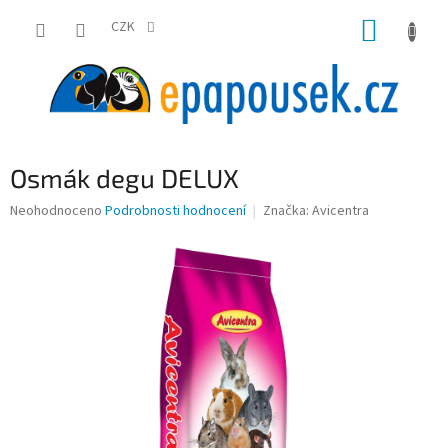
Přejít
NÁKUP
na
CZK
obsah
KOŠÍK
Osmák degu DELUX
Průměrné
Neohodnoceno
Podrobnosti hodnocení
Značka:
Avicentra
hodnocení
produktu
je
0,0
z
5
hvězdiček.