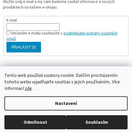
Vložte svůj e-mail a my vám budeme zasílat informace o nových
produktech na našem e-shopu.
E-mail
Vložením e-mailu souhlasíte s
podmínkami ochrany osobních
údajů
PŘIHLÁSIT SE
Milan Bartl chovatelské stránky
Tento web používá soubory cookie. Dalším procházením
tohoto webu vyjadřujete souhlas s jejich používáním.. Více
informací
zde
.
Vytvořil Shoptet
Nastavení
Copyright 2026
ePapousek.cz
. Všechna práva vyhrazena.
Upravit
Odmítnout
Souhlasím
nastavení cookies