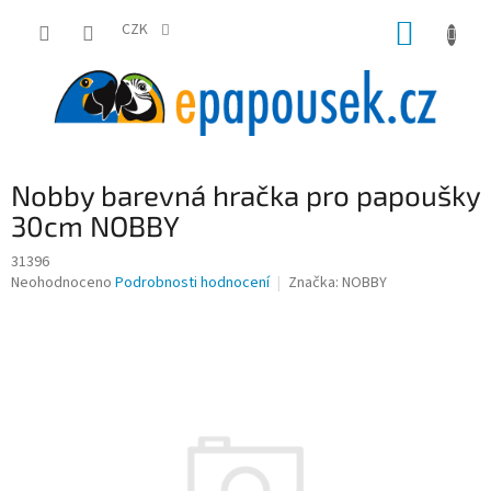
Přejít
NÁKUP
na
CZK
obsah
KOŠÍK
Nobby barevná hračka pro papoušky
30cm NOBBY
31396
Průměrné
Neohodnoceno
Podrobnosti hodnocení
Značka:
NOBBY
hodnocení
produktu
je
0,0
z
5
hvězdiček.