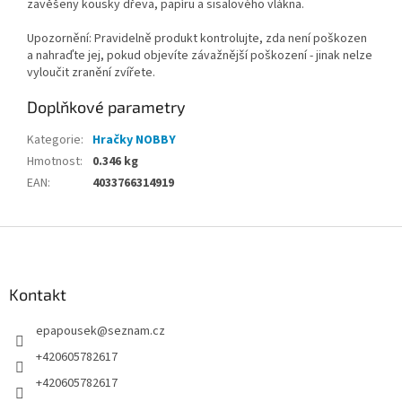
zavěšeny kousky dřeva, papíru a sisalového vlákna.
Upozornění: Pravidelně produkt kontrolujte, zda není poškozen
a nahraďte jej, pokud objevíte závažnější poškození - jinak nelze
vyloučit zranění zvířete.
Doplňkové parametry
Kategorie
:
Hračky NOBBY
Hmotnost
:
0.346 kg
EAN
:
4033766314919
Z
á
p
a
Kontakt
t
epapousek
@
seznam.cz
í
+420605782617
+420605782617