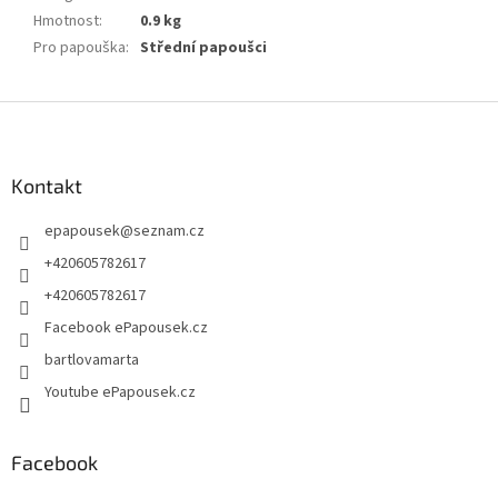
Hmotnost
:
0.9 kg
Pro papouška
:
Střední papoušci
Z
á
p
a
Kontakt
t
epapousek
@
seznam.cz
í
+420605782617
+420605782617
Facebook ePapousek.cz
bartlovamarta
Youtube ePapousek.cz
Facebook