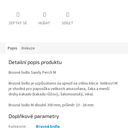
ZEPTAT SE
HLÍDAT
SDÍLET
Popis
Diskuze
Detailní popis produktu
Brusné bidlo Sandy Perch M
Brusné bidlo je uzpůsobeno na upnutí na stěnu klece. Velikost M
je vhodná pro papouška velikosti amazoňana, žaka a menší
druhy kakadu (kakadu růžový, šalomounský, inka).
Brusné bidlo M dlouhé 300 mm, průměr 23 - 26 mm
Doplňkové parametry
Kategorie
:
Brusná bidla