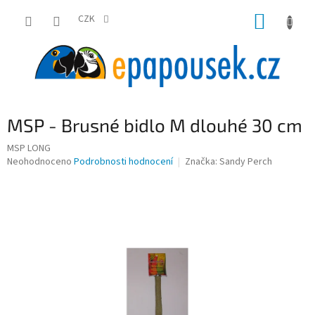
Přejít
NÁKUP
na
CZK
obsah
KOŠÍK
MSP - Brusné bidlo M dlouhé 30 cm
MSP LONG
Průměrné
Neohodnoceno
Podrobnosti hodnocení
Značka:
Sandy Perch
hodnocení
produktu
je
0,0
z
5
hvězdiček.