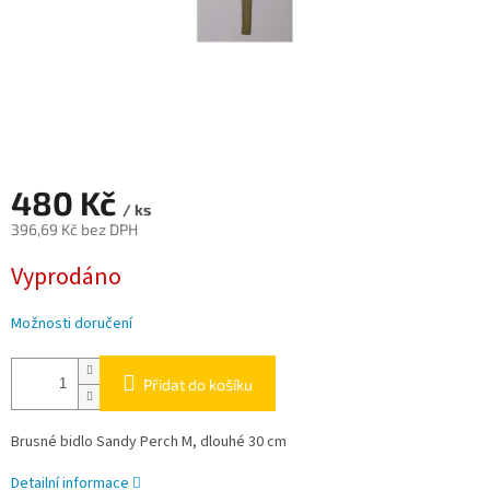
480 Kč
/ ks
396,69 Kč bez DPH
Měrná
Vyprodáno
cena:
Možnosti doručení
Přidat do košíku
Brusné bidlo Sandy Perch M, dlouhé 30 cm
Detailní informace