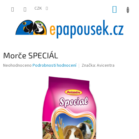
Přejít
NÁKUP
na
CZK
obsah
KOŠÍK
Morče SPECIÁL
Průměrné
Neohodnoceno
Podrobnosti hodnocení
Značka:
Avicentra
hodnocení
produktu
je
0,0
z
5
hvězdiček.