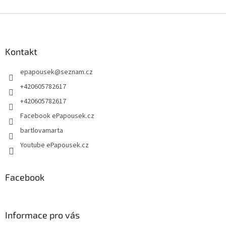
Z
á
p
a
Kontakt
t
epapousek
@
seznam.cz
í
+420605782617
+420605782617
Facebook ePapousek.cz
bartlovamarta
Youtube ePapousek.cz
Facebook
Informace pro vás