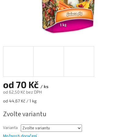
od
70 Kč
/ ks
od
62,50 Kč
bez DPH
Měrná
od 44,67 Kč / 1 kg
cena:
Zvolte variantu
Varianta
Možnosti doručení