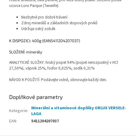
vzorce Loro Parque (Tenerife).
Nezbytné pro dobré trávení
Zdroj minerálů a základních stopových prvků
Udržuje ostrý zobák
K DISPOZICI: 400g (EAN5411204207037)
SLOŽENÍ: minerály
ANALYTICKÉ SLOŽKY: hrubý popel 94% (popel nerozpustný v HCl
27,50%), vápnik 25%, fosfor 0,025%, sodík 0,31%
NÁVOD K POUŽITÍ: Podávejte volně, obnovujte každý den.
Doplňkové parametry
Minerální a vitamínové doplňky ORLUX VERSELE-
Kategorie
:
LAGA
EAN
:
5411204207037