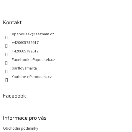
Z
á
p
a
Kontakt
t
epapousek
@
seznam.cz
í
+420605782617
+420605782617
Facebook ePapousek.cz
bartlovamarta
Youtube ePapousek.cz
Facebook
Informace pro vás
Obchodní podmínky