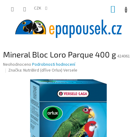
Přejít
NÁKUP
na
CZK
obsah
KOŠÍK
Mineral Bloc Loro Parque 400 g
424061
Průměrné
Neohodnoceno
Podrobnosti hodnocení
hodnocení
Značka:
NutriBird (dříve Orlux) Versele
produktu
je
0,0
z
5
hvězdiček.