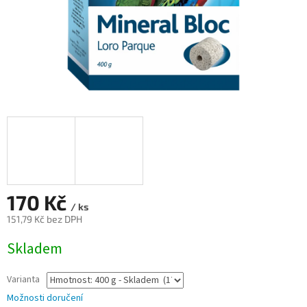
170 Kč
/ ks
151,79 Kč bez DPH
Měrná
Skladem
cena:
Varianta
Možnosti doručení