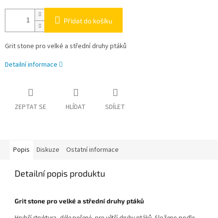
Přidat do košíku
Grit stone pro velké a střední druhy ptáků
Detailní informace
ZEPTAT SE
HLÍDAT
SDÍLET
Popis
Diskuze
Ostatní informace
Detailní popis produktu
Grit stone pro velké a střední druhy ptáků
Hrubší struktura, déle pečené, pro větší druhy ptáků. Složeno podle