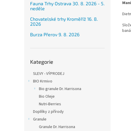
Mani
Fauna Trhy Ostrava 30. 8. 2026 - 5.
neděle
Diet
Chovatelské trhy Kroměříž 16. 8.
2026
Slože
baná
Burza Přerov 9. 8. 2026
Přeskočit
Kategorie
kategorie
SLEVY - VÝPRODEJ
BIO Krmivo
Bio granule Dr. Harrisona
Bio Oleje
Nutri-Berries
Doplňky z přírody
Granule
Granule Dr. Harrisona