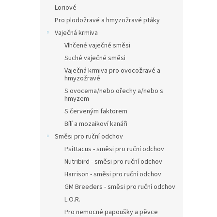
Loriové
Pro plodožravé a hmyzožravé ptáky
Vaječná krmiva
Vlhčené vaječné směsi
Suché vaječné směsi
Vaječná krmiva pro ovocožravé a
hmyzožravé
S ovocema/nebo ořechy a/nebo s
hmyzem
S červeným faktorem
Bílí a mozaikoví kanáři
Směsi pro ruční odchov
Psittacus - směsi pro ruční odchov
Nutribird - směsi pro ruční odchov
Harrison - směsi pro ruční odchov
GM Breeders - směsi pro ruční odchov
L.O.R.
Pro nemocné papoušky a pěvce