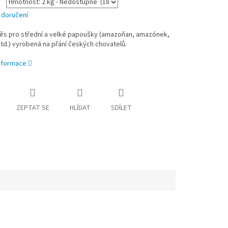
 doručení
měs pro střední a velké papoušky (amazoňan, amazónek,
td.) vyrobená na přání českých chovatelů.
informace
ZEPTAT SE
HLÍDAT
SDÍLET