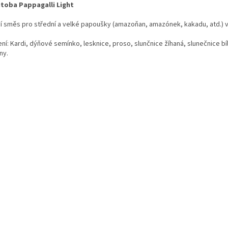
toba Pappagalli Light
ní směs pro střední a velké papoušky (amazoňan, amazónek, kakadu, atd.) 
ní: Kardi, dýňové semínko, lesknice, proso, slunčnice žíhaná, slunečnice bí
ny.