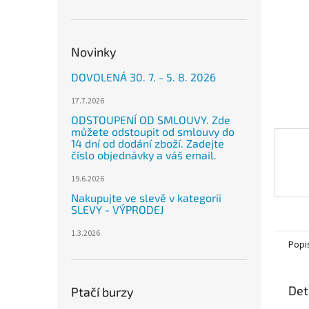
n
e
l
Novinky
DOVOLENÁ 30. 7. - 5. 8. 2026
17.7.2026
ODSTOUPENÍ OD SMLOUVY. Zde
můžete odstoupit od smlouvy do
14 dní od dodání zboží. Zadejte
číslo objednávky a váš email.
19.6.2026
Nakupujte ve slevě v kategorii
SLEVY - VÝPRODEJ
1.3.2026
Popi
Det
Ptačí burzy