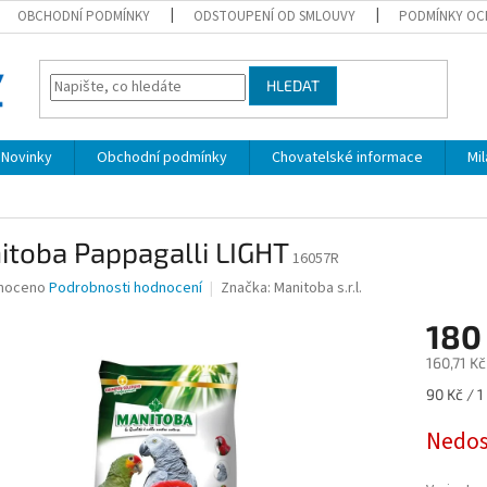
OBCHODNÍ PODMÍNKY
ODSTOUPENÍ OD SMLOUVY
PODMÍNKY OC
HLEDAT
Novinky
Obchodní podmínky
Chovatelské informace
Mi
itoba Pappagalli LIGHT
16057R
né
noceno
Podrobnosti hodnocení
Značka:
Manitoba s.r.l.
ní
180
u
160,71 K
Měrná
90 Kč / 1
cena:
ek.
Nedo