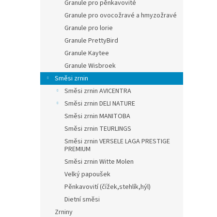
Granule pro pěnkavovité
Granule pro ovocožravé a hmyzožravé
Granule pro lorie
Granule PrettyBird
Granule Kaytee
Granule Wisbroek
Směsi zrnin
Směsi zrnin AVICENTRA
Směsi zrnin DELI NATURE
Směsi zrnin MANITOBA
Směsi zrnin TEURLINGS
Směsi zrnin VERSELE LAGA PRESTIGE
PREMIUM
Směsi zrnin Witte Molen
Velký papoušek
Pěnkavovití (čížek,stehlík,hýl)
Dietní směsi
Zrniny