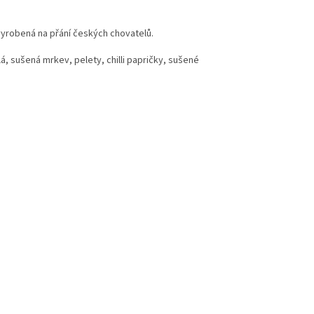
vyrobená na přání českých chovatelů.
lá, sušená mrkev, pelety, chilli papričky, sušené