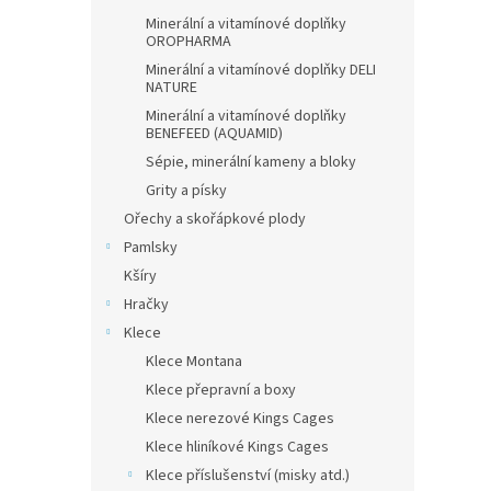
Minerální a vitamínové doplňky
OROPHARMA
Minerální a vitamínové doplňky DELI
NATURE
Minerální a vitamínové doplňky
BENEFEED (AQUAMID)
Sépie, minerální kameny a bloky
Grity a písky
Ořechy a skořápkové plody
Pamlsky
Kšíry
Hračky
Klece
Klece Montana
Klece přepravní a boxy
Klece nerezové Kings Cages
Klece hliníkové Kings Cages
Klece příslušenství (misky atd.)