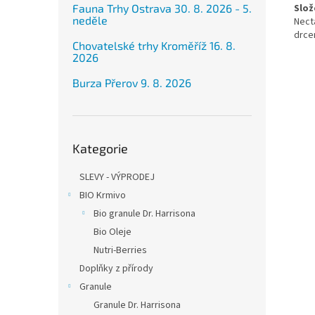
Fauna Trhy Ostrava 30. 8. 2026 - 5.
Slož
neděle
Nect
drcen
Chovatelské trhy Kroměříž 16. 8.
2026
Burza Přerov 9. 8. 2026
Přeskočit
Kategorie
kategorie
SLEVY - VÝPRODEJ
BIO Krmivo
Bio granule Dr. Harrisona
Bio Oleje
Nutri-Berries
Doplňky z přírody
Granule
Granule Dr. Harrisona