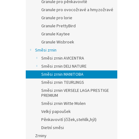
Granule pro pěnkavovité
Granule pro ovocožravé a hmyzožravé
Granule pro lorie
Granule PrettyBird
Granule Kaytee
Granule Wisbroek
Směsi zrnin
Směsi zrnin AVICENTRA
Směsi zrnin DELI NATURE
Směsi zrnin MANITOBA
Směsi zrnin TEURLINGS
Směsi zrnin VERSELE LAGA PRESTIGE
PREMIUM
Směsi zrnin Witte Molen
Velký papoušek
Pěnkavovití (čížek,stehlík,hýl)
Dietní směsi
Zrniny