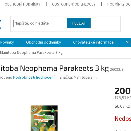
OBCHODNÍ PODMÍNKY
ODSTOUPENÍ OD SMLOUVY
PODMÍNKY OC
HLEDAT
Novinky
Obchodní podmínky
Chovatelské informace
Mi
Manitoba Neophema Parakeets 3 kg
itoba Neophema Parakeets 3 kg
26032/3
né
noceno
Podrobnosti hodnocení
Značka:
Manitoba s.r.l.
ní
200
u
178,57 K
Měrná
66,67 Kč 
cena:
ek.
Nedo