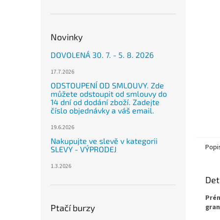
n
e
l
Novinky
DOVOLENÁ 30. 7. - 5. 8. 2026
17.7.2026
ODSTOUPENÍ OD SMLOUVY. Zde
můžete odstoupit od smlouvy do
14 dní od dodání zboží. Zadejte
číslo objednávky a váš email.
19.6.2026
Nakupujte ve slevě v kategorii
Popi
SLEVY - VÝPRODEJ
1.3.2026
Det
Prém
Ptačí burzy
gran