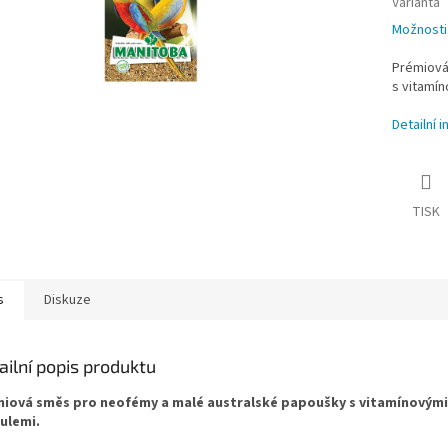
Varianta
Možnosti
Prémiová
s vitamín
Detailní 
TISK
s
Diskuze
ailní popis produktu
iová směs pro neofémy a malé australské papoušky s vitamínovými
ulemi.