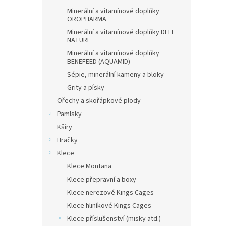
Minerální a vitamínové doplňky
OROPHARMA
Minerální a vitamínové doplňky DELI
NATURE
Minerální a vitamínové doplňky
BENEFEED (AQUAMID)
Sépie, minerální kameny a bloky
Grity a písky
Ořechy a skořápkové plody
Pamlsky
Kšíry
Hračky
Klece
Klece Montana
Klece přepravní a boxy
Klece nerezové Kings Cages
Klece hliníkové Kings Cages
Klece příslušenství (misky atd.)