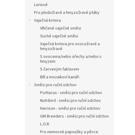
Loriové
Pro plodožravé a hmyzožravé ptáky
Vaječná krmiva
Vlhčené vaječné směsi
Suché vaječné směsi
Vaječná krmiva pro ovocožravé a
hmyzožravé
S ovocema/nebo ořechy a/nebo s
hmyzem
S červeným faktorem
Bílí a mozaikoví kanáři
Směsi pro ruční odchov
Psittacus - směsi pro ruční odchov
Nutribird - směsi pro ruční odchov
Harrison - směsi pro ruční odchov
GM Breeders - směsi pro ruční odchov
L.O.R.
Pro nemocné papoušky a pěvce