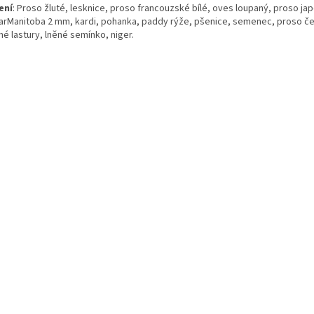
ení
: Proso žluté, lesknice, proso francouzské bílé, oves loupaný, proso ja
arManitoba 2 mm, kardi, pohanka, paddy rýže, pšenice, semenec, proso č
é lastury, lněné semínko, niger.