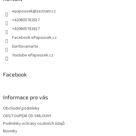
t
epapousek
@
seznam.cz
í
+420605782617
+420605782617
Facebook ePapousek.cz
bartlovamarta
Youtube ePapousek.cz
Facebook
Informace pro vás
Obchodní podmínky
ODSTOUPENÍ OD SMLOUVY
Podmínky ochrany osobních údajů
Novinky