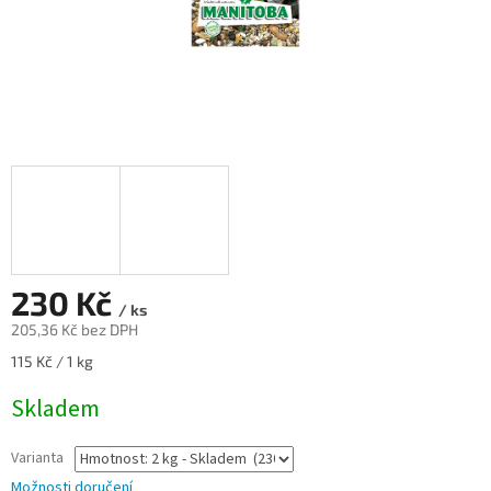
230 Kč
/ ks
205,36 Kč bez DPH
Měrná
115 Kč / 1 kg
cena:
Skladem
Varianta
Možnosti doručení