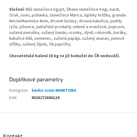
Složení
: Bílá slunečnice Egypt, žíhaná slunečnice Iregi, kardi,
čirok, oves, pohanka, slunečnice Marica, lupínky hrášku, granule
NectarManitoba 4mm, drcené lastury, drcená kukuřice, paddy
rýže, pšenice, pekařské produkty zelené a oranžové, popcorn,
sušená meruňka, sušený banán, rozinky, dýně, rohovník, buráky,
kukuřice bílá, semenec, sušená papája, sušený ananas, piniové
oříšky, sušený šípek, čili papričky.
Chovatelské balení 15 kg se již bohužel do ČR nedováží.
Doplňkové parametry
Kategorie
:
Směsi zrnin MANITOBA
EAN
:
8026272606124
Z
á
p
a
Kontakt