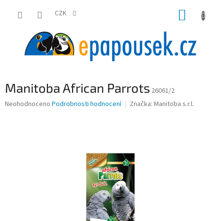
Přejít
NÁKUP
na
CZK
obsah
KOŠÍK
Manitoba African Parrots
26061/2
Průměrné
Neohodnoceno
Podrobnosti hodnocení
Značka:
Manitoba s.r.l.
hodnocení
produktu
je
0,0
z
5
hvězdiček.