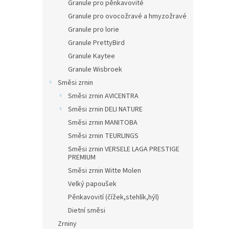
Granule pro pěnkavovité
Granule pro ovocožravé a hmyzožravé
Granule pro lorie
Granule PrettyBird
Granule Kaytee
Granule Wisbroek
Směsi zrnin
Směsi zrnin AVICENTRA
Směsi zrnin DELI NATURE
Směsi zrnin MANITOBA
Směsi zrnin TEURLINGS
Směsi zrnin VERSELE LAGA PRESTIGE
PREMIUM
Směsi zrnin Witte Molen
Velký papoušek
Pěnkavovití (čížek,stehlík,hýl)
Dietní směsi
Zrniny