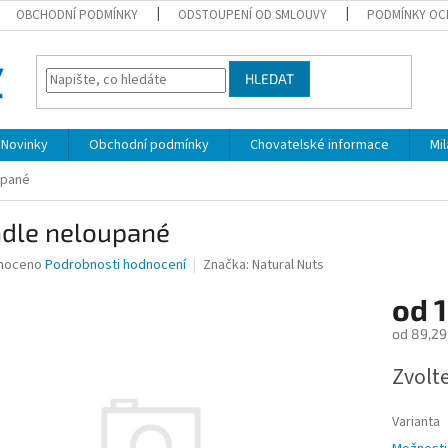
OBCHODNÍ PODMÍNKY
ODSTOUPENÍ OD SMLOUVY
PODMÍNKY OC
HLEDAT
Novinky
Obchodní podmínky
Chovatelské informace
Mi
upané
dle neloupané
né
noceno
Podrobnosti hodnocení
Značka:
Natural Nuts
ní
od
u
od
89,29
Měrná
Zvolt
cena:
ek.
Varianta