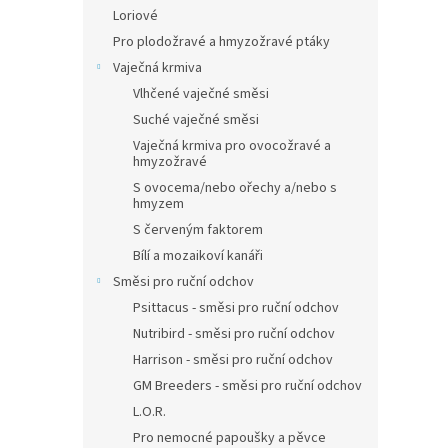
Loriové
Pro plodožravé a hmyzožravé ptáky
Vaječná krmiva
Vlhčené vaječné směsi
Suché vaječné směsi
Vaječná krmiva pro ovocožravé a
hmyzožravé
S ovocema/nebo ořechy a/nebo s
hmyzem
S červeným faktorem
Bílí a mozaikoví kanáři
Směsi pro ruční odchov
Psittacus - směsi pro ruční odchov
Nutribird - směsi pro ruční odchov
Harrison - směsi pro ruční odchov
GM Breeders - směsi pro ruční odchov
L.O.R.
Pro nemocné papoušky a pěvce