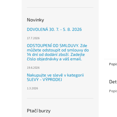
n
e
l
Novinky
DOVOLENÁ 30. 7. - 5. 8. 2026
17.7.2026
ODSTOUPENÍ OD SMLOUVY. Zde
můžete odstoupit od smlouvy do
14 dní od dodání zboží. Zadejte
číslo objednávky a váš email.
Popi
19.6.2026
Nakupujte ve slevě v kategorii
SLEVY - VÝPRODEJ
Det
1.3.2026
Popi
Ptačí burzy