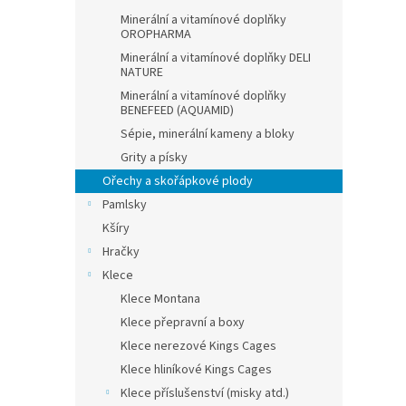
Minerální a vitamínové doplňky
OROPHARMA
Minerální a vitamínové doplňky DELI
NATURE
Minerální a vitamínové doplňky
BENEFEED (AQUAMID)
Sépie, minerální kameny a bloky
Grity a písky
Ořechy a skořápkové plody
Pamlsky
Kšíry
Hračky
Klece
Klece Montana
Klece přepravní a boxy
Klece nerezové Kings Cages
Klece hliníkové Kings Cages
Klece příslušenství (misky atd.)