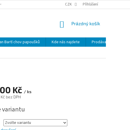
HRANY OSOBNÍCH ÚDAJŮ
NOVINKY
CZK
MAPA SERVERU
Přihlášení
KDE NÁS 
NÁKUPNÍ
Prázdný košík
KOŠÍK
lan Bartl chov papoušků
Kde nás najdete
Prodávané značky
100 Kč
/ ks
 Kč
bez DPH
e variantu