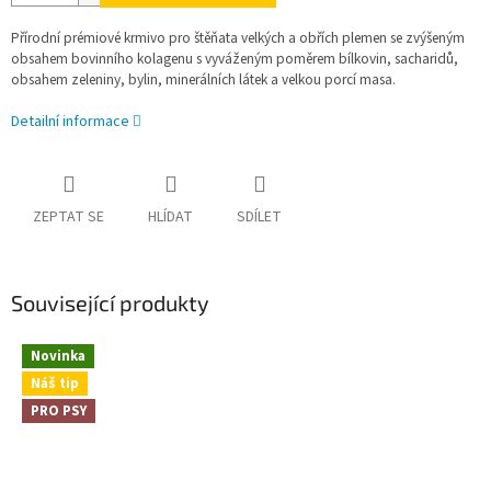
Přírodní prémiové krmivo pro štěňata velkých a obřích plemen se zvýšeným
obsahem bovinního kolagenu s vyváženým poměrem bílkovin, sacharidů,
obsahem zeleniny, bylin, minerálních látek a velkou porcí masa.
Detailní informace
ZEPTAT SE
HLÍDAT
SDÍLET
Související produkty
Novinka
Náš tip
PRO PSY