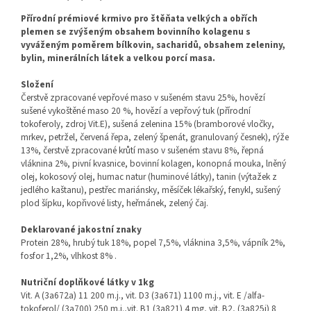
Přírodní prémiové krmivo pro štěňata velkých a obřích
plemen se zvýšeným obsahem bovinního kolagenu s
vyváženým poměrem bílkovin, sacharidů, obsahem zeleniny,
bylin, minerálních látek a velkou porcí masa.
Složení
Čerstvě zpracované vepřové maso v sušeném stavu 25%, hovězí
sušené vykoštěné maso 20 %, hovězí a vepřový tuk (přírodní
tokoferoly, zdroj Vit.E), sušená zelenina 15% (bramborové vločky,
mrkev, petržel, červená řepa, zelený špenát, granulovaný česnek), rýže
13%, čerstvě zpracované krůtí maso v sušeném stavu 8%, řepná
vláknina 2%, pivní kvasnice, bovinní kolagen, konopná mouka, lněný
olej, kokosový olej, humac natur (huminové látky), tanin (výtažek z
jedlého kaštanu), pestřec mariánsky, měsíček lékařský, fenykl, sušený
plod šípku, kopřivové listy, heřmánek, zelený čaj.
Deklarované jakostní znaky
Protein 28%, hrubý tuk 18%, popel 7,5%, vláknina 3,5%, vápník 2%,
fosfor 1,2%, vlhkost 8% .
Nutriční doplňkové látky v 1kg
Vit. A (3a672a) 11 200 m.j., vit. D3 (3a671) 1100 m.j., vit. E /alfa-
tokoferol/ (3a700) 250 m.j.,vit. B1 (3a821) 4 mg, vit. B2, (3a825i) 8