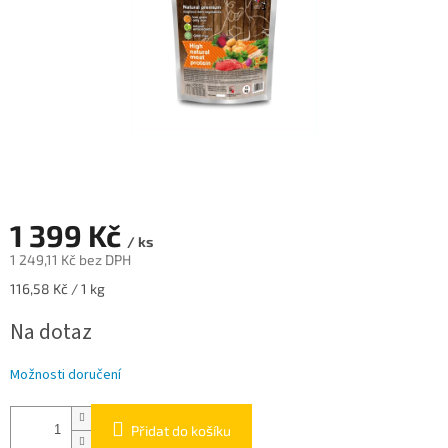
1 399 Kč
/ ks
1 249,11 Kč bez DPH
Měrná
116,58 Kč / 1 kg
cena:
Na dotaz
Možnosti doručení
Přidat do košíku