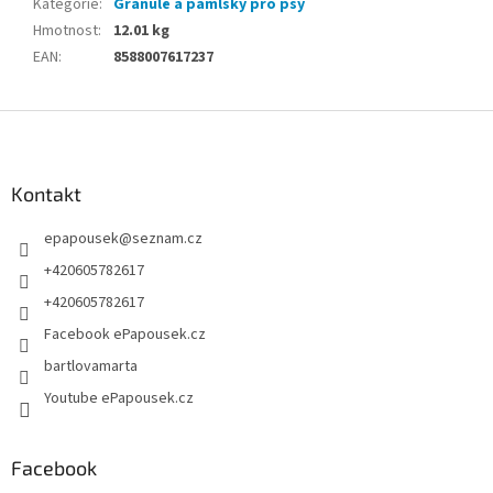
Kategorie
:
Granule a pamlsky pro psy
Hmotnost
:
12.01 kg
EAN
:
8588007617237
Z
á
p
a
Kontakt
t
epapousek
@
seznam.cz
í
+420605782617
+420605782617
Facebook ePapousek.cz
bartlovamarta
Youtube ePapousek.cz
Facebook