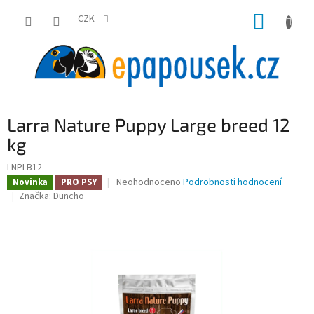
Přejít
NÁKUP
na
CZK
obsah
KOŠÍK
Larra Nature Puppy Large breed 12
kg
LNPLB12
Průměrné
Neohodnoceno
Podrobnosti hodnocení
Novinka
PRO PSY
hodnocení
Značka:
Duncho
produktu
je
0,0
z
5
hvězdiček.