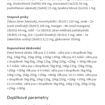
mg, cholinchlorid (3a890) 500 mg, niacinamid (3a315) 50 mg,
pantothenan vápenatý (3a841) 15 mg, kyselina listová (3a316) 1 mg.
Stopové prvky
Železo (síran železnatý, monohydrát) ( 3b103 ) 210 mg, zinek – Zn
(oxid zinečnatý) (3b603) 180 mg, mangan – Mn (oxid manganu)
(3b502) 64 mg, měď – Cu (3b502) (síran měďnatý pentahydrát)
(3b405) 10 mg, jód- I (jodid draselný) (3b201) 3 mg, selen – Se
(seleničitan sodný) (3b801) 0,12 mg, glukosamin 350mg.
Doporučené dávkování
Denní krmná dávka: Věk psa 2-3 měsíc : váha psa v dospělosti 5kg-
65g, 10kg-95g, 25kg-200g, +25kg-+300g. Věk psa 4-5 měsíc: váha psa
v dospělosti: 5kg-85g, 10kg-125g, 25kg-230g, +25kg- + 360g Věk psa:
6-7 měsíc: váha psa v dospělosti: 5kg-85g, 10kg-135g, 25kg-250g,
+25kg- +380g. Věk psa: 8-9 měsíc: váha psa v dospělosti: 5kg-85g,
10kg-120g, 25kg-250g, +25kg- +400g. Věk psa: 10-11 měsíc: váha psa
v dospělosti: 5kg-80g, 10kg-120g, 25kg-250g, +25kg- +390g. Věk psa
12-13 měsíc: váha psa v dospělosti: 5kg-80g, 10kg-110g, 25kg-210g,
+25kg- +380g.
Doplňkové parametry