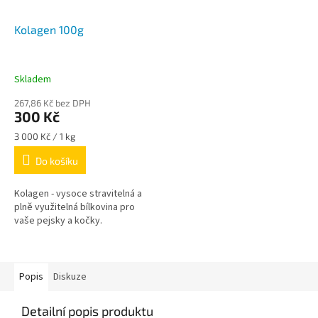
Kolagen 100g
Skladem
267,86 Kč bez DPH
300 Kč
Měrná
3 000 Kč / 1 kg
cena:
Do košíku
Kolagen - vysoce stravitelná a
plně využitelná bílkovina pro
vaše pejsky a kočky.
Popis
Diskuze
Detailní popis produktu