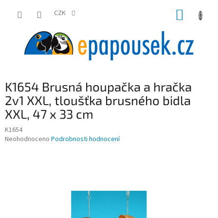
Přejít
NÁKUP
na
CZK
obsah
KOŠÍK
K1654 Brusná houpačka a hračka
2v1 XXL, tloušťka brusného bidla
XXL, 47 x 33 cm
K1654
Průměrné
Neohodnoceno
Podrobnosti hodnocení
hodnocení
produktu
je
0,0
z
5
hvězdiček.