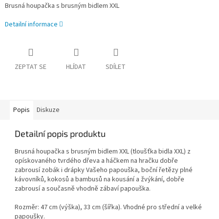
Brusná houpačka s brusným bidlem XXL
Detailní informace
ZEPTAT SE
HLÍDAT
SDÍLET
Popis
Diskuze
Detailní popis produktu
Brusná houpačka s brusným bidlem XXL (tloušťka bidla XXL) z
opískovaného tvrdého dřeva a háčkem na hračku dobře
zabrousí zobák i drápky Vašeho papouška, boční řetězy plné
kávovníků, kokosů a bambusů na kousání a žvýkání, dobře
zabrousí a současně vhodně zábaví papouška.
Rozměr: 47 cm (výška), 33 cm (šířka). Vhodné pro střední a velké
papoušky.