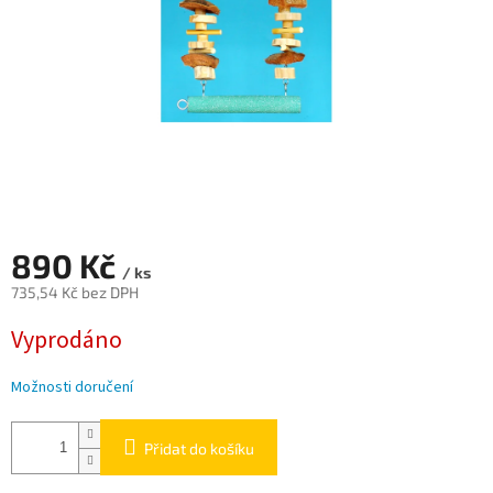
890 Kč
/ ks
735,54 Kč bez DPH
Měrná
Vyprodáno
cena:
Možnosti doručení
Přidat do košíku