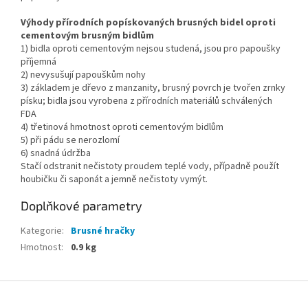
Výhody přírodních popískovaných brusných bidel oproti
cementovým brusným bidlům
1) bidla oproti cementovým nejsou studená, jsou pro papoušky
příjemná
2) nevysušují papouškům nohy
3) základem je dřevo z manzanity, brusný povrch je tvořen zrnky
písku; bidla jsou vyrobena z přírodních materiálů schválených
FDA
4) třetinová hmotnost oproti cementovým bidlům
5) při pádu se nerozlomí
6) snadná údržba
Stačí odstranit nečistoty proudem teplé vody, případně použít
houbičku či saponát a jemně nečistoty vymýt.
Doplňkové parametry
Kategorie
:
Brusné hračky
Hmotnost
:
0.9 kg
Z
á