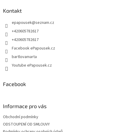
p
a
Kontakt
t
epapousek
@
seznam.cz
í
+420605782617
+420605782617
Facebook ePapousek.cz
bartlovamarta
Youtube ePapousek.cz
Facebook
Informace pro vás
Obchodní podmínky
ODSTOUPENÍ OD SMLOUVY
Podmínky ochrany osobních údajů