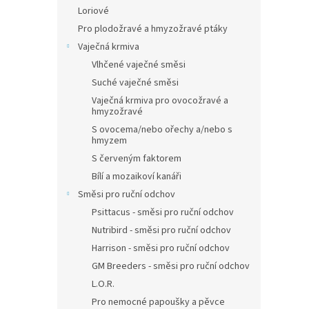
Loriové
Pro plodožravé a hmyzožravé ptáky
Vaječná krmiva
Vlhčené vaječné směsi
Suché vaječné směsi
Vaječná krmiva pro ovocožravé a
hmyzožravé
S ovocema/nebo ořechy a/nebo s
hmyzem
S červeným faktorem
Bílí a mozaikoví kanáři
Směsi pro ruční odchov
Psittacus - směsi pro ruční odchov
Nutribird - směsi pro ruční odchov
Harrison - směsi pro ruční odchov
GM Breeders - směsi pro ruční odchov
L.O.R.
Pro nemocné papoušky a pěvce