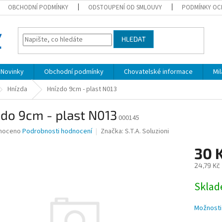
OBCHODNÍ PODMÍNKY
ODSTOUPENÍ OD SMLOUVY
PODMÍNKY OC
HLEDAT
Novinky
Obchodní podmínky
Chovatelské informace
Mi
Hnízda
Hnízdo 9cm - plast N013
do 9cm - plast N013
000145
né
noceno
Podrobnosti hodnocení
Značka:
S.T.A. Soluzioni
ní
30 
u
24,79 Kč
Měrná
Skla
cena:
ek.
Možnosti