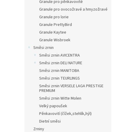
Granule pro pěnkavovité
Granule pro ovocožravé a hmyzožravé
Granule pro lorie
Granule PrettyBird
Granule Kaytee
Granule Wisbroek
Směsi zrnin
Směsi zrnin AVICENTRA
Směsi zrnin DELI NATURE
Směsi zrnin MANITOBA
Směsi zrnin TEURLINGS
Směsi zrnin VERSELE LAGA PRESTIGE
PREMIUM
Směsi zrnin Witte Molen
Velký papoušek
Pěnkavovití (čížek,stehlík,hýl)
Dietní směsi
Zrniny