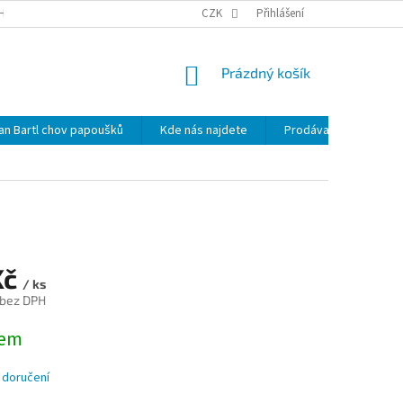
HRANY OSOBNÍCH ÚDAJŮ
NOVINKY
CZK
MAPA SERVERU
Přihlášení
KDE NÁS 
NÁKUPNÍ
Prázdný košík
KOŠÍK
lan Bartl chov papoušků
Kde nás najdete
Prodávané značky
Kč
/ ks
 bez DPH
dem
 doručení