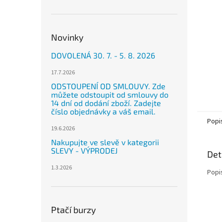
n
e
l
Novinky
DOVOLENÁ 30. 7. - 5. 8. 2026
17.7.2026
ODSTOUPENÍ OD SMLOUVY. Zde
můžete odstoupit od smlouvy do
14 dní od dodání zboží. Zadejte
číslo objednávky a váš email.
Popi
19.6.2026
Nakupujte ve slevě v kategorii
SLEVY - VÝPRODEJ
Det
1.3.2026
Popi
Ptačí burzy