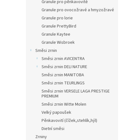
Granule pro pěnkavovité
Granule pro ovocožravé a hmyzožravé
Granule pro lorie
Granule PrettyBird
Granule Kaytee
Granule Wisbroek
Směsi zrnin
Směsi zrnin AVICENTRA
Směsi zrnin DELI NATURE
Směsi zrnin MANITOBA
Směsi zrnin TEURLINGS
Směsi zrnin VERSELE LAGA PRESTIGE
PREMIUM
Směsi zrnin Witte Molen
Velký papoušek
Pěnkavovití (čížek,stehlík,hýl)
Dietní směsi
Zrniny