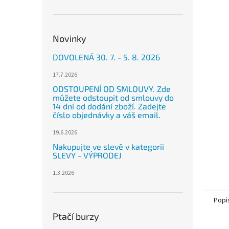
n
e
l
Novinky
DOVOLENÁ 30. 7. - 5. 8. 2026
17.7.2026
ODSTOUPENÍ OD SMLOUVY. Zde
můžete odstoupit od smlouvy do
14 dní od dodání zboží. Zadejte
číslo objednávky a váš email.
19.6.2026
Nakupujte ve slevě v kategorii
SLEVY - VÝPRODEJ
1.3.2026
Popi
Ptačí burzy