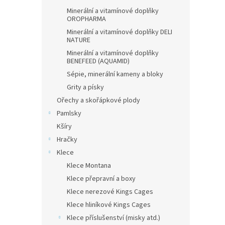
Minerální a vitamínové doplňky
OROPHARMA
Minerální a vitamínové doplňky DELI
NATURE
Minerální a vitamínové doplňky
BENEFEED (AQUAMID)
Sépie, minerální kameny a bloky
Grity a písky
Ořechy a skořápkové plody
Pamlsky
Kšíry
Hračky
Klece
Klece Montana
Klece přepravní a boxy
Klece nerezové Kings Cages
Klece hliníkové Kings Cages
Klece příslušenství (misky atd.)