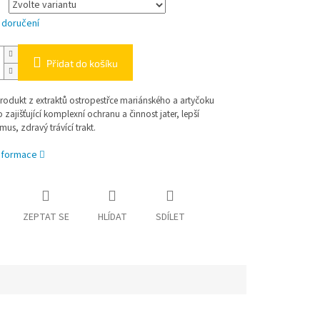
 doručení
Přidat do košíku
produkt z extraktů ostropestřce mariánského a artyčoku
zajišťující komplexní ochranu a činnost jater, lepší
us, zdravý trávící trakt.
informace
ZEPTAT SE
HLÍDAT
SDÍLET