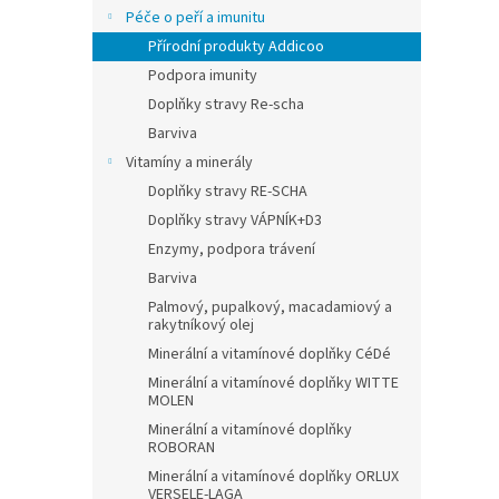
Péče o peří a imunitu
Přírodní produkty Addicoo
Podpora imunity
Doplňky stravy Re-scha
Barviva
Vitamíny a minerály
Doplňky stravy RE-SCHA
Doplňky stravy VÁPNÍK+D3
Enzymy, podpora trávení
Barviva
Palmový, pupalkový, macadamiový a
rakytníkový olej
Minerální a vitamínové doplňky CéDé
Minerální a vitamínové doplňky WITTE
MOLEN
Minerální a vitamínové doplňky
ROBORAN
Minerální a vitamínové doplňky ORLUX
VERSELE-LAGA