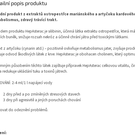
ailní popis produktu
odní produkt z extraktů ostropestřce mariánského a artyčoku kardového z
bolismus, zdravý trávící trakt.
dem produktu HepAsterac je silibinin, účinná látka extraktu ostropestřce, která m
ních buněk, snižuje rozsah nekróz a účinně chrání játra před toxickými látkami.
kt z artyčoku (cynarin atd.) – pozitivně ovlivňuje metabolismus jater, zvyšuje produ
ťuje odvod škodlivých látek z krve. HepAsterac je obohacen cholinem, který optima
mným působením těchto látek zajištuje přípravek HepAsterac celkovou vitalitu, činn
 a redukuje ukládání tuku a toxinů játrech.
VÁNÍ: 2-4 ml/1 l napájecí vody
2 dny před a po zmíněných stresových stavech
3 dny při agresivitě a jiných poruchách chování
ovat do odeznění problémů.
ení: