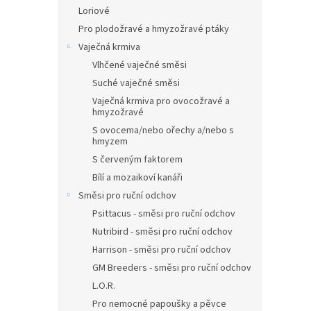
Loriové
Pro plodožravé a hmyzožravé ptáky
Vaječná krmiva
Vlhčené vaječné směsi
Suché vaječné směsi
Vaječná krmiva pro ovocožravé a
hmyzožravé
S ovocema/nebo ořechy a/nebo s
hmyzem
S červeným faktorem
Bílí a mozaikoví kanáři
Směsi pro ruční odchov
Psittacus - směsi pro ruční odchov
Nutribird - směsi pro ruční odchov
Harrison - směsi pro ruční odchov
GM Breeders - směsi pro ruční odchov
L.O.R.
Pro nemocné papoušky a pěvce