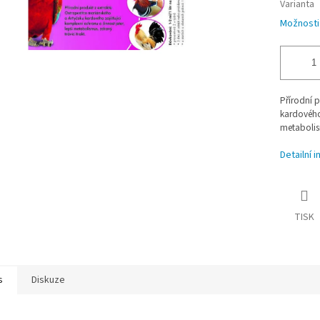
Varianta
Možnosti
Přírodní 
kardového 
metabolism
Detailní 
TISK
s
Diskuze