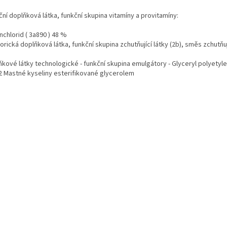
ční doplňková látka, funkční skupina vitamíny a provitamíny:
nchlorid ( 3a890 ) 48 %
rická doplňková látka, funkční skupina zchutňující látky (2b), směs zchutňu
kové látky technologické - funkční skupina emulgátory - Glyceryl polyetyleng
.2 Mastné kyseliny esterifikované glycerolem