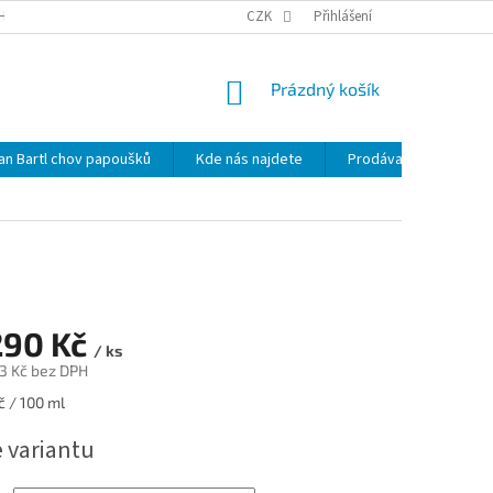
HRANY OSOBNÍCH ÚDAJŮ
NOVINKY
CZK
MAPA SERVERU
Přihlášení
KDE NÁS 
NÁKUPNÍ
Prázdný košík
KOŠÍK
lan Bartl chov papoušků
Kde nás najdete
Prodávané značky
290 Kč
/ ks
3 Kč
bez DPH
č / 100 ml
e variantu