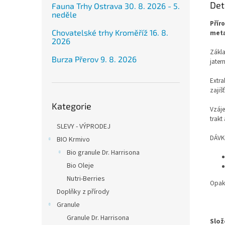
Det
Fauna Trhy Ostrava 30. 8. 2026 - 5.
neděle
Přír
Chovatelské trhy Kroměříž 16. 8.
meta
2026
Zákla
Burza Přerov 9. 8. 2026
jater
Extra
zajiš
Přeskočit
Kategorie
kategorie
Vzáje
trakt
SLEVY - VÝPRODEJ
DÁVKO
BIO Krmivo
Bio granule Dr. Harrisona
Bio Oleje
Nutri-Berries
Opak
Doplňky z přírody
Granule
Granule Dr. Harrisona
Slož