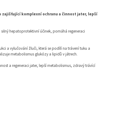
ajišťující komplexní ochranu a činnost jater, lepší
á silný hepatoprotektivní účinek, pomáhá regeneraci
kci a vylučování žluči, která se podílí na trávení tuku a
lizuje metabolismus glukózy a lipidů v játrech.
ost a regeneraci jater, lepší metabolismus, zdravý trávící