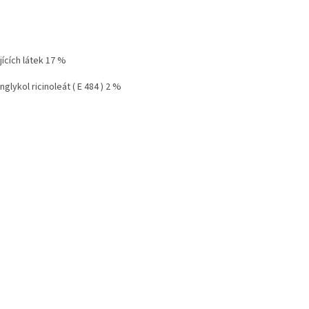
jících látek 17 %
lykol ricinoleát ( E 484 ) 2 %