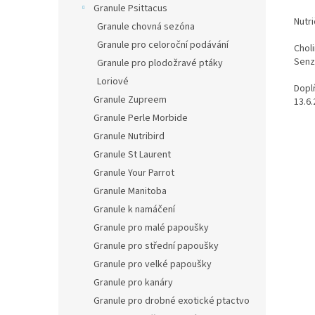
Granule Psittacus
Nutri
Granule chovná sezóna
Granule pro celoroční podávání
Choli
Senzo
Granule pro plodožravé ptáky
Loriové
Doplň
Granule Zupreem
13.6
Granule Perle Morbide
Granule Nutribird
Granule St Laurent
Granule Your Parrot
Granule Manitoba
Granule k namáčení
Granule pro malé papoušky
Granule pro střední papoušky
Granule pro velké papoušky
Granule pro kanáry
Granule pro drobné exotické ptactvo