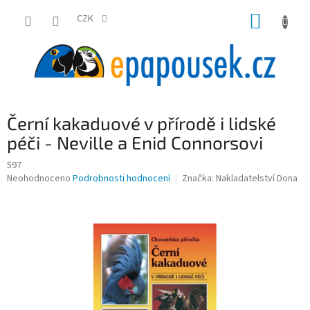
Přejít
NÁKUP
na
CZK
obsah
KOŠÍK
Černí kakaduové v přírodě i lidské
péči - Neville a Enid Connorsovi
597
Průměrné
Neohodnoceno
Podrobnosti hodnocení
Značka:
Nakladatelství Dona
hodnocení
produktu
je
0,0
z
5
hvězdiček.