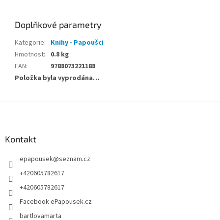
Doplňkové parametry
Kategorie
:
Knihy - Papoušci
Hmotnost
:
0.8 kg
EAN
:
9788073221188
Položka byla vyprodána…
Z
á
p
a
Kontakt
t
epapousek
@
seznam.cz
í
+420605782617
+420605782617
Facebook ePapousek.cz
bartlovamarta