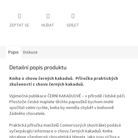
ZEPTAT SE
HLÍDAT
SDÍLET
Popis
Diskuze
Detailní popis produktu
Kniha o chovu černých kakaduů. Příručka praktických
zkušeností z chovu černých kakaduů.
Výjimečná publikace ČERNÍ KAKADUOVÉ – v přírodě i lidské péči.
Přestože české majitele těchto papoušků bychom mohli
spočítat velmi rychle, kniha by neměla chybět v knihovně
žádného chovatele.
Praktická příručka manželů Connorsových (Austrálie) podává
vyčerpávající informace o chovu černých kakaduů. Kniha
obsahuje všeobecná chovatelská témata, jako jsou výživa a