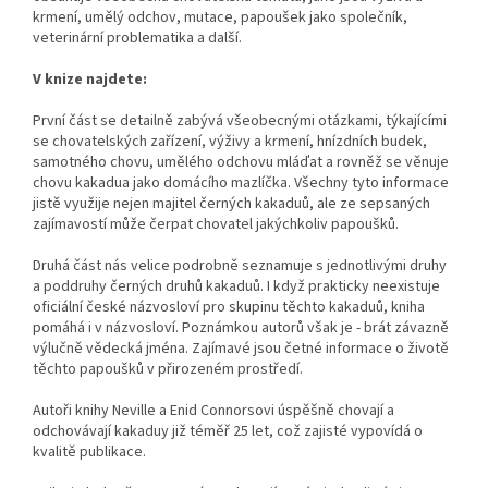
krmení, umělý odchov, mutace, papoušek jako společník,
veterinární problematika a další.
V knize najdete:
První část se detailně zabývá všeobecnými otázkami, týkajícími
se chovatelských zařízení, výživy a krmení, hnízdních budek,
samotného chovu, umělého odchovu mláďat a rovněž se věnuje
chovu kakadua jako domácího mazlíčka. Všechny tyto informace
jistě využije nejen majitel černých kakaduů, ale ze sepsaných
zajímavostí může čerpat chovatel jakýchkoliv papoušků.
Druhá část nás velice podrobně seznamuje s jednotlivými druhy
a poddruhy černých druhů kakaduů. I když prakticky neexistuje
oficiální české názvosloví pro skupinu těchto kakaduů, kniha
pomáhá i v názvosloví. Poznámkou autorů však je - brát závazně
výlučně vědecká jména. Zajímavé jsou četné informace o životě
těchto papoušků v přirozeném prostředí.
Autoři knihy Neville a Enid Connorsovi úspěšně chovají a
odchovávají kakaduy již téměř 25 let, což zajisté vypovídá o
kvalitě publikace.