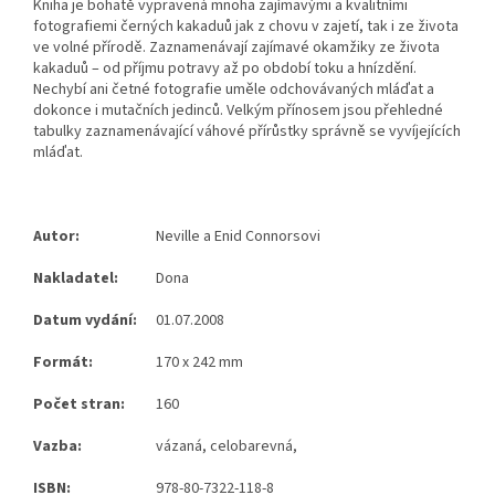
Kniha je bohatě vypravená mnoha zajímavými a kvalitními
fotografiemi černých kakaduů jak z chovu v zajetí, tak i ze života
ve volné přírodě. Zaznamenávají zajímavé okamžiky ze života
kakaduů – od příjmu potravy až po období toku a hnízdění.
Nechybí ani četné fotografie uměle odchovávaných mláďat a
dokonce i mutačních jedinců. Velkým přínosem jsou přehledné
tabulky zaznamenávající váhové přírůstky správně se vyvíjejících
mláďat.
Autor:
Neville a Enid Connorsovi
Nakladatel:
Dona
Datum vydání:
01.07.2008
Formát:
170 x 242 mm
Počet stran:
160
Vazba:
vázaná, celobarevná,
ISBN:
978-80-7322-118-8