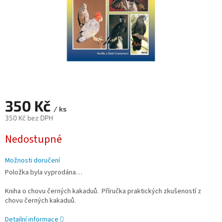
350 Kč
/ ks
350 Kč bez DPH
Měrná
Nedostupné
cena:
Možnosti doručení
Položka byla vyprodána…
Kniha o chovu černých kakaduů. Příručka praktických zkušeností z
chovu černých kakaduů.
Detailní informace