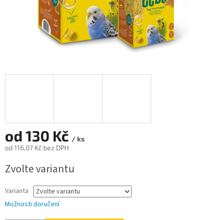
od
130 Kč
/ ks
od
116,07 Kč
bez DPH
Měrná
Zvolte variantu
cena:
Varianta
Možnosti doručení