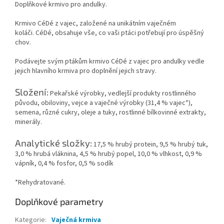
Doplňkové krmivo pro andulky.
Krmivo CéDé z vajec, založené na unikátním vaječném
koláči.
CéDé, obsahuje vše, co vaši ptáci potřebují pro úspěšný
chov.
Podávejte svým ptákům krmivo CéDé z vajec pro andulky vedle
jejich hlavního krmiva pro doplnění jejich stravy.
Složení:
Pekařské výrobky, vedlejší produkty rostlinného
původu, obiloviny, vejce a vaječné výrobky (31,4 % vajec*),
semena, různé cukry, oleje a tuky, rostlinné bílkovinné extrakty,
minerály.
Analytické složky:
17,5 % hrubý protein, 9,5 % hrubý tuk,
3,0 % hrubá vláknina, 4,5 % hrubý popel, 10,0 % vlhkost, 0,9 %
vápník, 0,4 % fosfor, 0,5 % sodík
*Rehydratované.
Doplňkové parametry
Kategorie
:
Vaječná krmiva