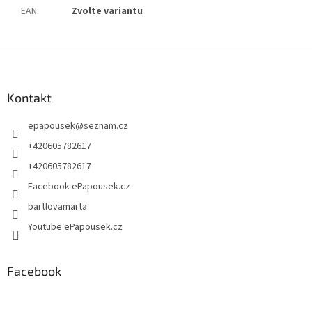
EAN
:
Zvolte variantu
Z
á
p
a
Kontakt
t
epapousek
@
seznam.cz
í
+420605782617
+420605782617
Facebook ePapousek.cz
bartlovamarta
Youtube ePapousek.cz
Facebook