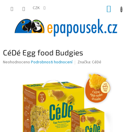
Přejít
NÁKUP
na
CZK
obsah
KOŠÍK
CéDé Egg food Budgies
Průměrné
Neohodnoceno
Podrobnosti hodnocení
Značka:
CéDé
hodnocení
produktu
je
0,0
z
5
hvězdiček.