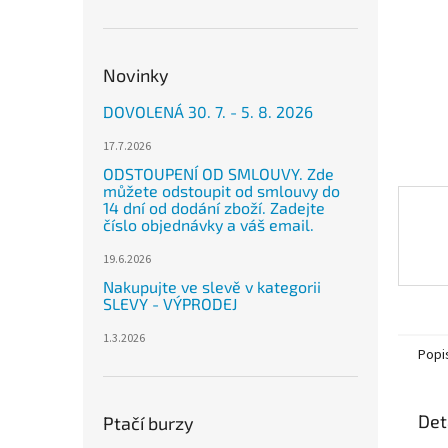
n
e
l
Novinky
DOVOLENÁ 30. 7. - 5. 8. 2026
17.7.2026
ODSTOUPENÍ OD SMLOUVY. Zde
můžete odstoupit od smlouvy do
14 dní od dodání zboží. Zadejte
číslo objednávky a váš email.
19.6.2026
Nakupujte ve slevě v kategorii
SLEVY - VÝPRODEJ
1.3.2026
Popi
Det
Ptačí burzy