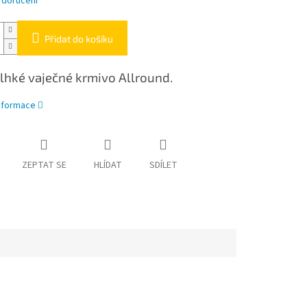
 doručení
Přidat do košíku
lhké vaječné krmivo Allround.
informace
ZEPTAT SE
HLÍDAT
SDÍLET