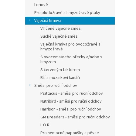
Loriové
Pro plodožravé a hmyzožravé ptáky
Vaječná krmiva
Vlhčené vaječné směsi
Suché vaječné směsi
Vaječná krmiva pro ovocožravé a
hmyzožravé
S ovocema/nebo ořechy a/nebo s
hmyzem
S červeným faktorem
Bílí a mozaikoví kanáři
Směsi pro ruční odchov
Psittacus - směsi pro ruční odchov
Nutribird - směsi pro ruční odchov
Harrison - směsi pro ruční odchov
GM Breeders - směsi pro ruční odchov
L.O.R.
Pro nemocné papoušky a pěvce