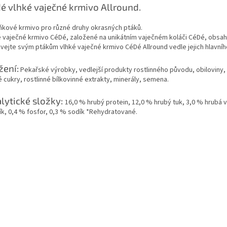
é vlhké vaječné krmivo Allround.
ňkové krmivo pro různé druhy okrasných ptáků.
é vaječné krmivo CéDé, založené na unikátním vaječném koláči CéDé, obsahu
vejte svým ptákům vlhké vaječné krmivo CéDé Allround vedle jejich hlavního
žení:
Pekařské výrobky, vedlejší produkty rostlinného původu, obiloviny, o
 cukry, rostlinné bílkovinné extrakty, minerály, semena.
lytické složky:
16,0 % hrubý protein, 12,0 % hrubý tuk, 3,0 % hrubá v
ík, 0,4 % fosfor, 0,3 % sodík *Rehydratované.