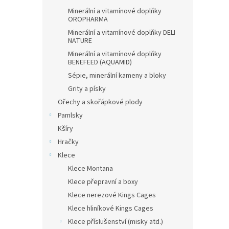
Minerální a vitamínové doplňky
OROPHARMA
Minerální a vitamínové doplňky DELI
NATURE
Minerální a vitamínové doplňky
BENEFEED (AQUAMID)
Sépie, minerální kameny a bloky
Grity a písky
Ořechy a skořápkové plody
Pamlsky
Kšíry
Hračky
Klece
Klece Montana
Klece přepravní a boxy
Klece nerezové Kings Cages
Klece hliníkové Kings Cages
Klece příslušenství (misky atd.)