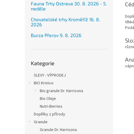
Céd
Fauna Trhy Ostrava 30. 8. 2026 - 5.
neděle
Dopl
Chovatelské trhy Kroměříž 16. 8.
Vlhk
2026
Podá
Burza Přerov 9. 8. 2026
Slo
různé
Přeskočit
Ana
Kategorie
kategorie
vápn
SLEVY - VÝPRODEJ
BIO Krmivo
Bio granule Dr. Harrisona
Bio Oleje
Nutri-Berries
Doplňky z přírody
Granule
Granule Dr. Harrisona