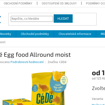
OBCHODNÍ PODMÍNKY
ODSTOUPENÍ OD SMLOUVY
PODMÍNKY OC
HLEDAT
Novinky
Obchodní podmínky
Chovatelské informace
Mi
oist
é Egg food Allround moist
né
noceno
Podrobnosti hodnocení
Značka:
CéDé
ní
od
u
od
125 K
Měrná
Zvolt
cena:
ek.
Varianta