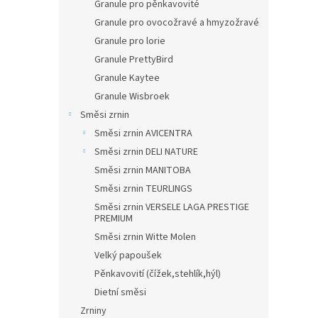
Granule pro pěnkavovité
Granule pro ovocožravé a hmyzožravé
Granule pro lorie
Granule PrettyBird
Granule Kaytee
Granule Wisbroek
Směsi zrnin
Směsi zrnin AVICENTRA
Směsi zrnin DELI NATURE
Směsi zrnin MANITOBA
Směsi zrnin TEURLINGS
Směsi zrnin VERSELE LAGA PRESTIGE
PREMIUM
Směsi zrnin Witte Molen
Velký papoušek
Pěnkavovití (čížek,stehlík,hýl)
Dietní směsi
Zrniny