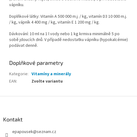
vápníku.
Doplňkové látky: Vitamín A 500 000 m.j. / kg, vitamín D3 10 000 m.j.
/ kg, vápník 4 400 mg / kg, vitamín E 1 200 mg / kg.
Dávkování: 10 ml na 1 l vody nebo 1 kg krmiva minimálně 5 po
sobě jdoucích dnů. V případě nedostatku vápníku (hypokalcémie)
podávat denně.
Doplňkové parametry
Kategorie
:
Vitamíny a minerály
EAN
:
Zvolte variantu
Z
á
p
a
Kontakt
t
epapousek
@
seznam.cz
í