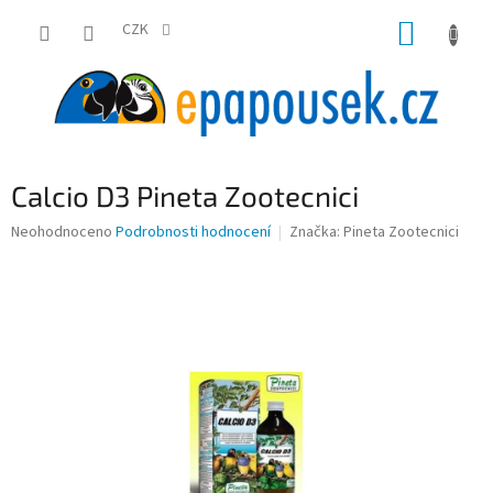
Přejít
NÁKUP
na
CZK
obsah
KOŠÍK
Calcio D3 Pineta Zootecnici
Průměrné
Neohodnoceno
Podrobnosti hodnocení
Značka:
Pineta Zootecnici
hodnocení
produktu
je
0,0
z
5
hvězdiček.