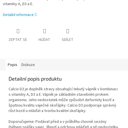
vitamíny A, D3 a E.
Detailní informace
ZEPTAT SE
HLÍDAT
SDÍLET
Popis
Diskuze
Detailní popis produktu
Calcio D3 je doplněk stravy obsahující tekutý vápník v kombinaci
s vitamíny A, D3 a E. Vápník je základním stavebním prvkem
organismu. Jeho nedostatek může způsobit deformity kostí a
špatnou kvalitu vaječné skořápky. Calcio D3 podporuje správný
růst kostí u mláďat a tvorbu kvalitní skořápky.
Doporučujeme: Podávat před a v průběhu chovné sezóny
(během snášky vajec, líhnutí a odchovu mláďat) a při nedostatku