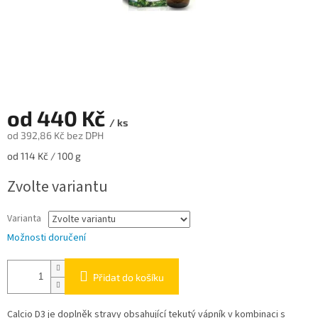
od
440 Kč
/ ks
od
392,86 Kč
bez DPH
Měrná
od 114 Kč / 100 g
cena:
Zvolte variantu
Varianta
Možnosti doručení
Přidat do košíku
Calcio D3 je doplněk stravy obsahující tekutý vápník v kombinaci s