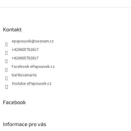
Z
á
p
a
Kontakt
t
epapousek
@
seznam.cz
í
+420605782617
+420605782617
Facebook ePapousek.cz
bartlovamarta
Youtube ePapousek.cz
Facebook
Informace pro vás