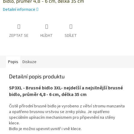
bidlo, průměr 4,8 - 6 cm, délka 35 cm
Detailní informace
ZEPTAT SE
HLÍDAT
SDÍLET
Popis
Diskuze
Detailní popis produktu
SP3XL - Brusné bidlo 3XL- nejdelší a nejsilnější brusné
bidlo, průměr 4,8 - 6 cm, délka 35 cm
Čistě přírodní brusné bidlo je vyrobeno z větví stromu manzanita
a opatřeno brusnou vrstvou se zrnky písku. Je opatřeno
speciálním upínacím mechanismem pro připevnění na stěny
klece.
Bidlo je možno upevnit uvnitř i vně klece.