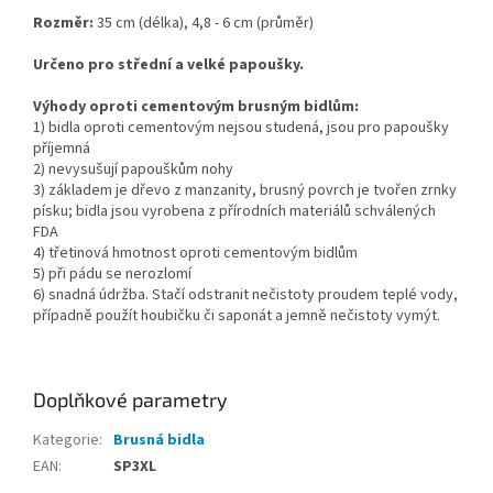
Rozměr:
35 cm (délka), 4,8 - 6 cm (průměr)
Určeno pro střední a velké papoušky.
Výhody oproti cementovým brusným bidlům:
1) bidla oproti cementovým nejsou studená, jsou pro papoušky
příjemná
2) nevysušují papouškům nohy
3) základem je dřevo z manzanity, brusný povrch je tvořen zrnky
písku; bidla jsou vyrobena z přírodních materiálů schválených
FDA
4) třetinová hmotnost oproti cementovým bidlům
5) při pádu se nerozlomí
6) snadná údržba. Stačí odstranit nečistoty proudem teplé vody,
případně použít houbičku či saponát a jemně nečistoty vymýt.
Doplňkové parametry
Kategorie
:
Brusná bidla
EAN
:
SP3XL