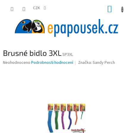
Přejít
NÁKUP
na
CZK
obsah
KOŠÍK
Brusné bidlo 3XL
SP3XL
Průměrné
Neohodnoceno
Podrobnosti hodnocení
Značka:
Sandy Perch
hodnocení
produktu
je
0,0
z
5
hvězdiček.