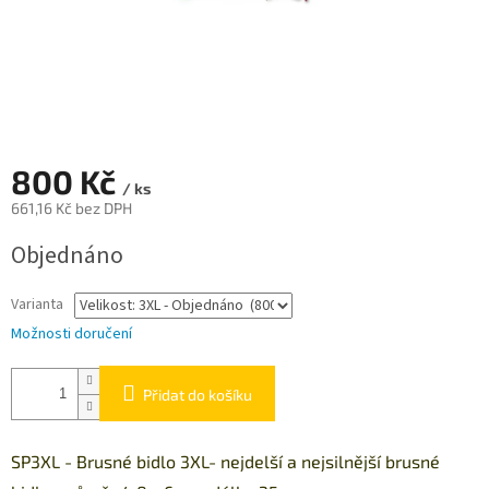
800 Kč
/ ks
661,16 Kč bez DPH
Měrná
Objednáno
cena:
Varianta
Možnosti doručení
Přidat do košíku
SP3XL - Brusné bidlo 3XL- nejdelší a nejsilnější brusné