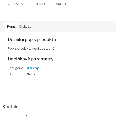
ZEPTAT SE
HLÍDAT
SDÍLET
Popis
Diskuze
Detailní popis produktu
Popis produktu není dostupný
Doplňkové parametry
Kategorie
:
Ořechy
EAN
:
None
Z
á
p
a
Kontakt
t