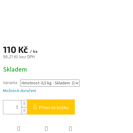
110 Kč
/ ks
98,21 Kč bez DPH
Měrná
Skladem
cena:
Varianta
Možnosti doručení
Přidat do košíku