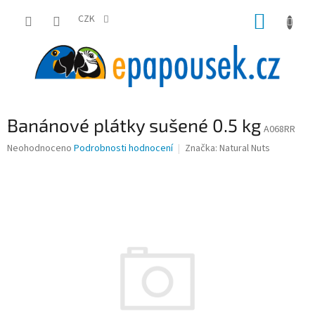
Přejít
NÁKUP
na
CZK
obsah
KOŠÍK
Banánové plátky sušené 0.5 kg
A068RR
Průměrné
Neohodnoceno
Podrobnosti hodnocení
Značka:
Natural Nuts
hodnocení
produktu
je
0,0
z
5
hvězdiček.