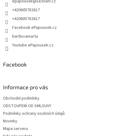
epapousek
@
seznam.cz
í
+420605782617
+420605782617
Facebook ePapousek.cz
bartlovamarta
Youtube ePapousek.cz
Facebook
Informace pro vás
Obchodní podmínky
ODSTOUPENÍ OD SMLOUVY
Podmínky ochrany osobních údajů
Novinky
Mapa serveru