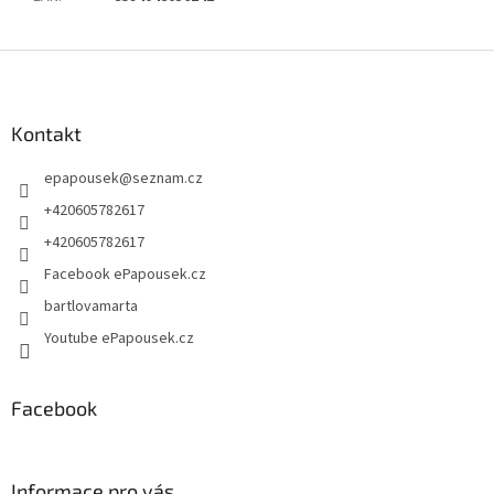
Z
á
p
a
Kontakt
t
epapousek
@
seznam.cz
í
+420605782617
+420605782617
Facebook ePapousek.cz
bartlovamarta
Youtube ePapousek.cz
Facebook
Informace pro vás