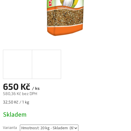
650 Kč
/ ks
580,36 Kč bez DPH
Měrná
32,50 Kč / 1 kg
cena:
Skladem
Varianta