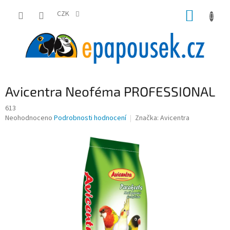
Přejít
NÁKUP
na
CZK
obsah
KOŠÍK
Avicentra Neoféma PROFESSIONAL
613
Průměrné
Neohodnoceno
Podrobnosti hodnocení
Značka:
Avicentra
hodnocení
produktu
je
0,0
z
5
hvězdiček.