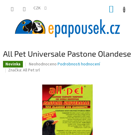
Přejít
NÁKUP
na
CZK
obsah
KOŠÍK
All Pet Universale Pastone Olandese
Průměrné
Neohodnoceno
Podrobnosti hodnocení
Novinka
hodnocení
Značka:
All Pet srl
produktu
je
0,0
z
5
hvězdiček.