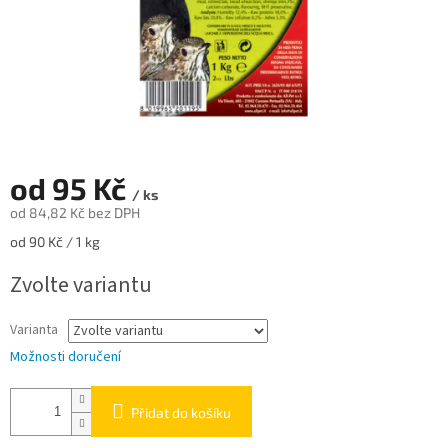
od
95 Kč
/ ks
od
84,82 Kč
bez DPH
Měrná
od 90 Kč / 1 kg
cena:
Zvolte variantu
Varianta
Možnosti doručení
Přidat do košíku