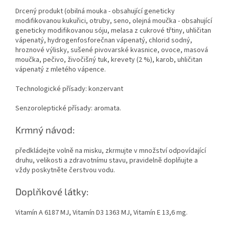
Drcený produkt (obilná mouka - obsahující geneticky
modifikovanou kukuřici, otruby, seno, olejná moučka - obsahující
geneticky modifikovanou sóju, melasa z cukrové třtiny, uhličitan
vápenatý, hydrogenfosforečnan vápenatý, chlorid sodný,
hroznové výlisky, sušené pivovarské kvasnice, ovoce, masová
moučka, pečivo, živočišný tuk, krevety (2 %), karob, uhličitan
vápenatý z mletého vápence.
Technologické přísady: konzervant
Senzoroleptické přísady: aromata.
Krmný návod:
předkládejte volně na misku, zkrmujte v množství odpovídající
druhu, velikosti a zdravotnímu stavu, pravidelně doplňujte a
vždy poskytněte čerstvou vodu.
Doplňkové látky:
Vitamín A 6187 MJ, Vitamín D3 1363 MJ, Vitamín E 13,6 mg.