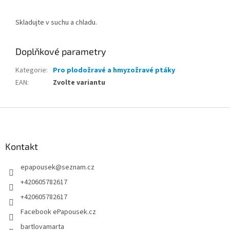
Skladujte v suchu a chladu.
Doplňkové parametry
Kategorie
:
Pro plodožravé a hmyzožravé ptáky
EAN
:
Zvolte variantu
Z
á
p
a
Kontakt
t
epapousek
@
seznam.cz
í
+420605782617
+420605782617
Facebook ePapousek.cz
bartlovamarta