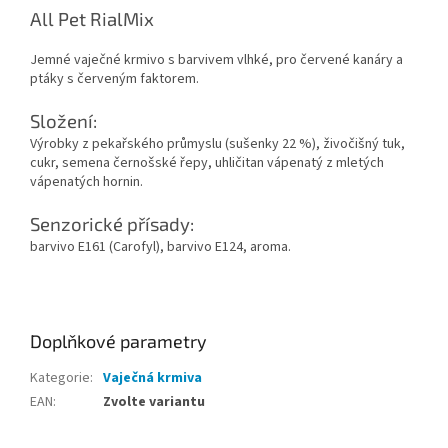
All Pet RialMix
Jemné vaječné krmivo s barvivem vlhké, pro červené kanáry a
ptáky s červeným faktorem.
Složení:
Výrobky z pekařského průmyslu (sušenky 22 %), živočišný tuk,
cukr, semena černošské řepy, uhličitan vápenatý z mletých
vápenatých hornin.
Senzorické přísady:
barvivo E161 (Carofyl), barvivo E124, aroma.
Doplňkové parametry
Kategorie
:
Vaječná krmiva
EAN
:
Zvolte variantu