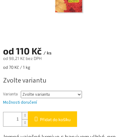
od
110 Kč
/ ks
od
98,21 Kč
bez DPH
Měrná
od 70 Kč / 1 kg
cena:
Zvolte variantu
Varianta
Možnosti doručení
Přidat do košíku
Jemné vaječné krmivo s barvivem vlhké, pro