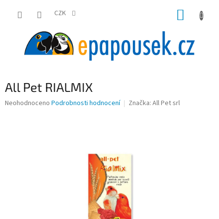
Přejít
NÁKUP
na
CZK
obsah
KOŠÍK
All Pet RIALMIX
Průměrné
Neohodnoceno
Podrobnosti hodnocení
Značka:
All Pet srl
hodnocení
produktu
je
0,0
z
5
hvězdiček.