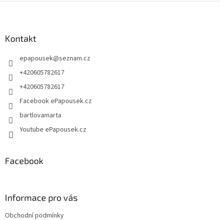
Z
á
p
a
Kontakt
t
epapousek
@
seznam.cz
í
+420605782617
+420605782617
Facebook ePapousek.cz
bartlovamarta
Youtube ePapousek.cz
Facebook
Informace pro vás
Obchodní podmínky