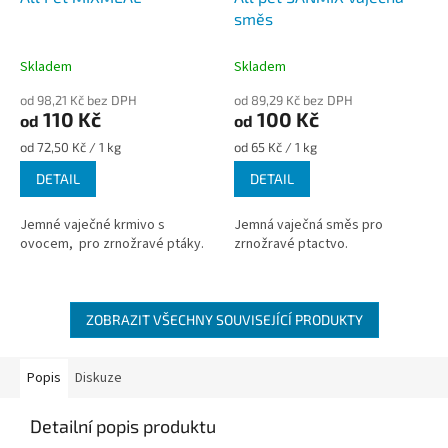
směs
Skladem
Skladem
od 98,21 Kč bez DPH
od 89,29 Kč bez DPH
110 Kč
100 Kč
od
od
Měrná
Měrná
od 72,50 Kč / 1 kg
od 65 Kč / 1 kg
cena:
cena:
DETAIL
DETAIL
Jemné vaječné krmivo s
Jemná vaječná směs pro
ovocem, pro zrnožravé ptáky.
zrnožravé ptactvo.
ZOBRAZIT VŠECHNY SOUVISEJÍCÍ PRODUKTY
Popis
Diskuze
Detailní popis produktu