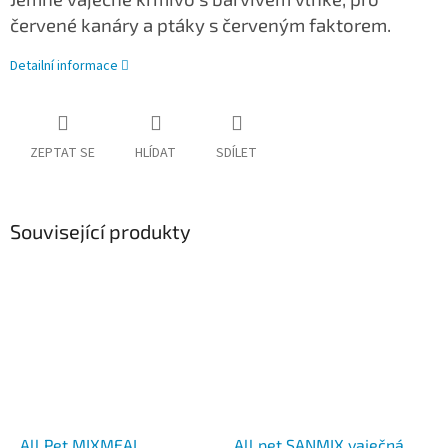
červené kanáry a ptáky s červeným faktorem.
Detailní informace
ZEPTAT SE
HLÍDAT
SDÍLET
Související produkty
All Pet MIXMEAL
All pet SANMIX vaječná