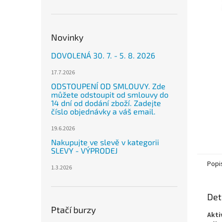
n
e
l
Novinky
DOVOLENÁ 30. 7. - 5. 8. 2026
17.7.2026
ODSTOUPENÍ OD SMLOUVY. Zde
můžete odstoupit od smlouvy do
14 dní od dodání zboží. Zadejte
číslo objednávky a váš email.
19.6.2026
Nakupujte ve slevě v kategorii
SLEVY - VÝPRODEJ
Popi
1.3.2026
Det
Ptačí burzy
Akti