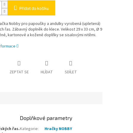
Přidat do košíku
račka
Nobby pro papoušky a andulky
vyrobená (upletená)
h řas. Zábavný doplněk do klece. Velikost 29 x 33 cm, Ø 9
né, kartonové a kožené doplňky se sisalovými nitěmi.
informace
ZEPTAT SE
HLÍDAT
SDÍLET
Doplňkové parametry
ských řas.
Kategorie
:
Hračky NOBBY