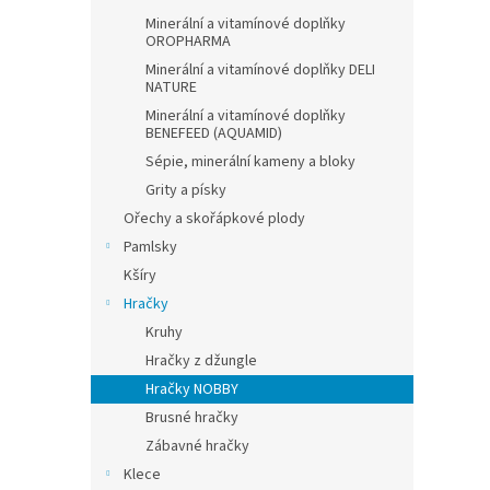
Minerální a vitamínové doplňky
OROPHARMA
Minerální a vitamínové doplňky DELI
NATURE
Minerální a vitamínové doplňky
BENEFEED (AQUAMID)
Sépie, minerální kameny a bloky
Grity a písky
Ořechy a skořápkové plody
Pamlsky
Kšíry
Hračky
Kruhy
Hračky z džungle
Hračky NOBBY
Brusné hračky
Zábavné hračky
Klece