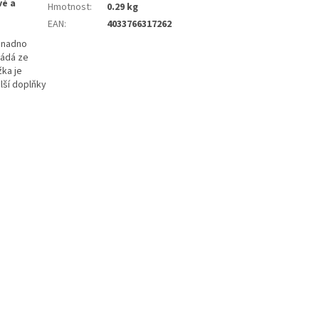
vé a
Hmotnost
:
0.29 kg
EAN
:
4033766317262
 snadno
ládá ze
žka je
lší doplňky