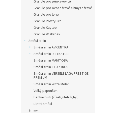
Granule pro pěnkavovité
Granule pro ovocožravé a hmyzožravé
Granule pro lorie
Granule PrettyBird
Granule Kaytee
Granule Wisbroek
Směsi zrnin
Směsi zrnin AVICENTRA
Směsi zrnin DELI NATURE
Směsi zrnin MANITOBA
Směsi zrnin TEURLINGS
Směsi zrnin VERSELE LAGA PRESTIGE
PREMIUM
Směsi zrnin Witte Molen
Velký papoušek
Pěnkavovití (čížek,stehlík,hýl)
Dietní směsi
Zrniny