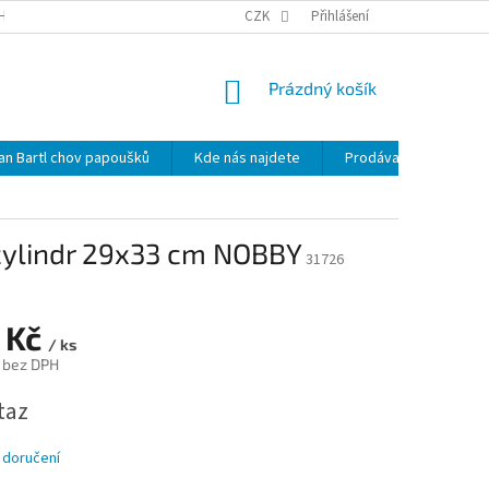
HRANY OSOBNÍCH ÚDAJŮ
NOVINKY
CZK
MAPA SERVERU
Přihlášení
KDE NÁS 
NÁKUPNÍ
Prázdný košík
KOŠÍK
lan Bartl chov papoušků
Kde nás najdete
Prodávané značky
 cylindr 29x33 cm NOBBY
31726
 Kč
/ ks
č bez DPH
taz
 doručení