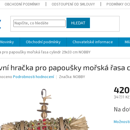
OBCHODNÍ PODMÍNKY
ODSTOUPENÍ OD SMLOUVY
PODMÍNKY OC
HLEDAT
Novinky
Obchodní podmínky
Chovatelské informace
Mi
ka pro papoušky mořská řasa cylindr 29x33 cm NOBBY
vní hračka pro papoušky mořská řasa
né
noceno
Podrobnosti hodnocení
Značka:
NOBBY
ní
420
u
347,11 K
Měrná
Na do
cena:
ek.
Možnosti