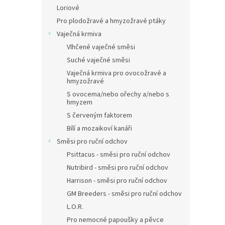
Loriové
Pro plodožravé a hmyzožravé ptáky
Vaječná krmiva
Vlhčené vaječné směsi
Suché vaječné směsi
Vaječná krmiva pro ovocožravé a
hmyzožravé
S ovocema/nebo ořechy a/nebo s
hmyzem
S červeným faktorem
Bílí a mozaikoví kanáři
Směsi pro ruční odchov
Psittacus - směsi pro ruční odchov
Nutribird - směsi pro ruční odchov
Harrison - směsi pro ruční odchov
GM Breeders - směsi pro ruční odchov
L.O.R.
Pro nemocné papoušky a pěvce