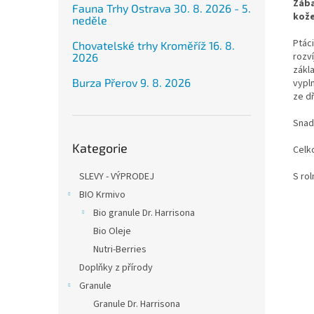
Zába
Fauna Trhy Ostrava 30. 8. 2026 - 5.
kože
neděle
Ptáci
Chovatelské trhy Kroměříž 16. 8.
rozv
2026
zákla
Burza Přerov 9. 8. 2026
vypl
ze d
Snad
Přeskočit
Kategorie
kategorie
Celk
SLEVY - VÝPRODEJ
S rol
BIO Krmivo
Bio granule Dr. Harrisona
Bio Oleje
Nutri-Berries
Doplňky z přírody
Granule
Granule Dr. Harrisona