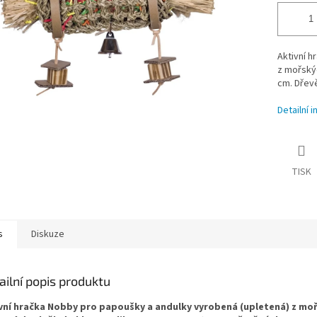
Aktivní h
z mořskýc
cm. Dřevě
Detailní 
TISK
s
Diskuze
ailní popis produktu
vní hračka Nobby pro papoušky a andulky vyrobená (upletená) z moř