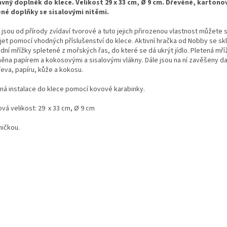
vný doplněk do klece. Velikost 29 x 33 cm, Ø 9 cm. Dřevěné, kartono
né doplňky se sisalovými nitěmi.
 jsou od přírody zvídaví tvorové a tuto jejich přirozenou vlastnost můžete
íjet pomocí vhodných příslušenství do klece. Aktivní hračka od Nobby se sk
dní mřížky spletené z mořských řas, do které se dá ukrýt jídlo. Pletená mří
něna papírem a kokosovými a sisalovými vlákny. Dále jsou na ní zavěšeny da
řeva, papíru, kůže a kokosu.
ná instalace do klece pomocí kovové karabinky.
ová velikost: 29 x 33 cm, Ø 9 cm
ničkou.